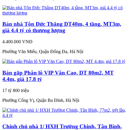
Bán nhà Tôn Đức Thắng DT40m, 4 tầng, MT3m,
giá 4.4 tỷ có thương lượng
4.400.000 VNĐ
Phường Văn Miếu, Quận Đống Đa, Hà Nội
Bán gấp Phân lô VIP Văn Cao, DT 80m2, MT
4.4m, giá 17.8 tỷ
17 tỷ 800 triệu
Phường Cống Vị, Quận Ba Đình, Hà Nội
Chính chủ nhà 1/ HXH Trường Chinh, Tân Bình,