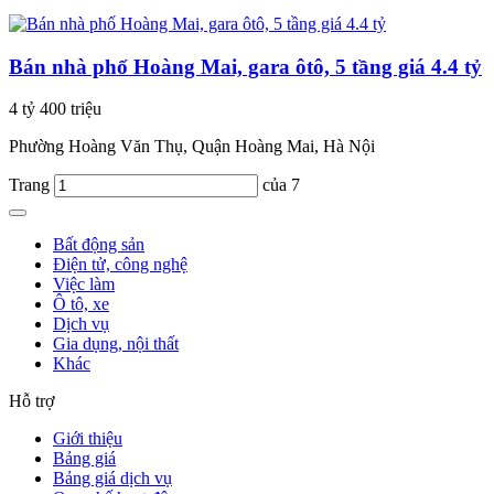
Bán nhà phố Hoàng Mai, gara ôtô, 5 tầng giá 4.4 tỷ
4 tỷ 400 triệu
Phường Hoàng Văn Thụ, Quận Hoàng Mai, Hà Nội
Trang
của 7
Bất động sản
Điện tử, công nghệ
Việc làm
Ô tô, xe
Dịch vụ
Gia dụng, nội thất
Khác
Hỗ trợ
Giới thiệu
Bảng giá
Bảng giá dịch vụ