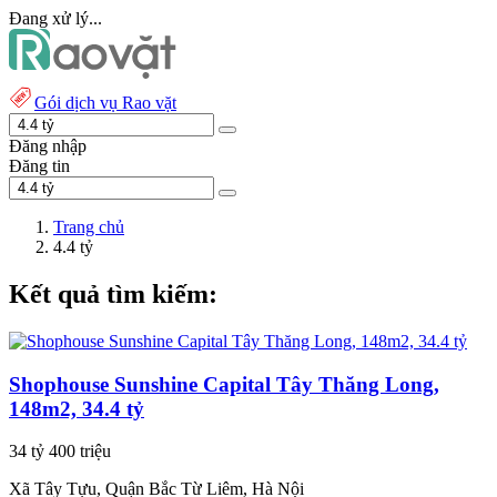
Đang xử lý...
Gói dịch vụ Rao vặt
Đăng nhập
Đăng tin
Trang chủ
4.4 tỷ
Kết quả tìm kiếm:
Shophouse Sunshine Capital Tây Thăng Long,
148m2, 34.4 tỷ
34 tỷ 400 triệu
Xã Tây Tựu, Quận Bắc Từ Liêm, Hà Nội