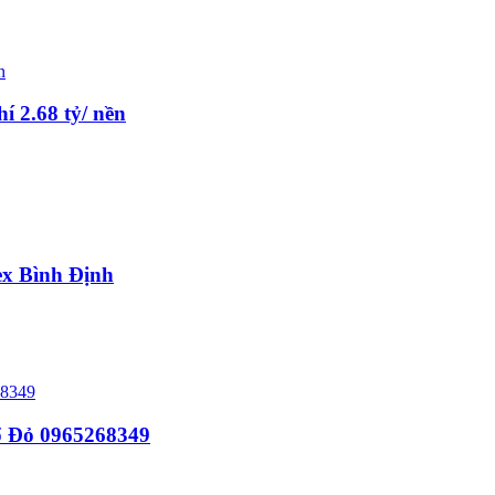
 2.68 tỷ/ nền
ex Bình Định
ổ Đỏ 0965268349