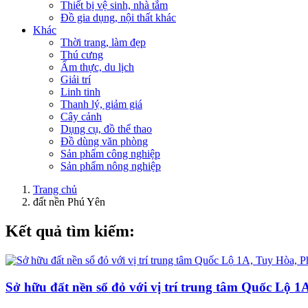
Thiết bị vệ sinh, nhà tắm
Đồ gia dụng, nội thất khác
Khác
Thời trang, làm đẹp
Thú cưng
Ẩm thực, du lịch
Giải trí
Linh tinh
Thanh lý, giảm giá
Cây cảnh
Dụng cụ, đồ thể thao
Đồ dùng văn phòng
Sản phẩm công nghiệp
Sản phẩm nông nghiệp
Trang chủ
đất nền Phú Yên
Kết quả tìm kiếm:
Sở hữu đất nền sổ đỏ với vị trí trung tâm Quốc Lộ 