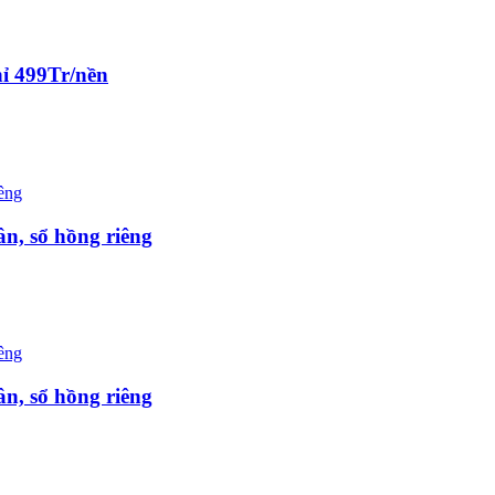
hỉ 499Tr/nền
n, sổ hồng riêng
n, sổ hồng riêng