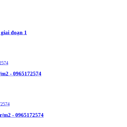
 giai đoạn 1
r/m2 - 0965172574
tr/m2 - 0965172574