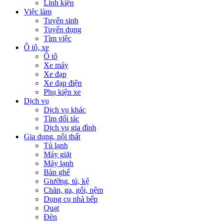
Linh kiện
Việc làm
Tuyển sinh
Tuyển dụng
Tìm việc
Ô tô, xe
Ô tô
Xe máy
Xe đạp
Xe đạp điện
Phụ kiện xe
Dịch vụ
Dịch vụ khác
Tìm đối tác
Dịch vụ gia đình
Gia dụng, nội thất
Tủ lạnh
Máy giặt
Máy lạnh
Bàn ghế
Giường, tủ, kệ
Chăn, ga, gối, nệm
Dụng cụ nhà bếp
Quạt
Đèn