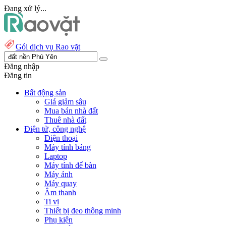
Đang xử lý...
Gói dịch vụ Rao vặt
Đăng nhập
Đăng tin
Bất động sản
Giá giảm sâu
Mua bán nhà đất
Thuê nhà đất
Điện tử, công nghệ
Điện thoại
Máy tính bảng
Laptop
Máy tính để bàn
Máy ảnh
Máy quay
Âm thanh
Ti vi
Thiết bị đeo thông minh
Phụ kiện