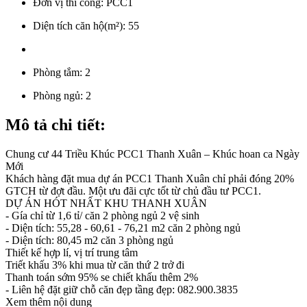
Đơn vị thi công:
PCC1
Diện tích căn hộ(m²):
55
Phòng tắm:
2
Phòng ngủ:
2
Mô tả chi tiết:
Chung cư 44 Triều Khúc PCC1 Thanh Xuân – Khúc hoan ca Ngày
Mới
Khách hàng đặt mua dự án PCC1 Thanh Xuân chỉ phải đóng 20%
GTCH từ đợt đầu. Một ưu đãi cực tốt từ chủ đầu tư PCC1.
DỰ ÁN HÓT NHẤT KHU THANH XUÂN
- Gía chỉ từ 1,6 tỉ/ căn 2 phòng ngủ 2 vệ sinh
- Diện tích: 55,28 - 60,61 - 76,21 m2 căn 2 phòng ngủ
- Diện tích: 80,45 m2 căn 3 phòng ngủ
Thiết kế hợp lí, vị trí trung tâm
Triết khấu 3% khi mua từ căn thứ 2 trở đi
Thanh toán sớm 95% se chiết khấu thêm 2%
- Liên hệ đặt giữ chỗ căn đẹp tầng đẹp: 082.900.3835
Xem thêm nội dung