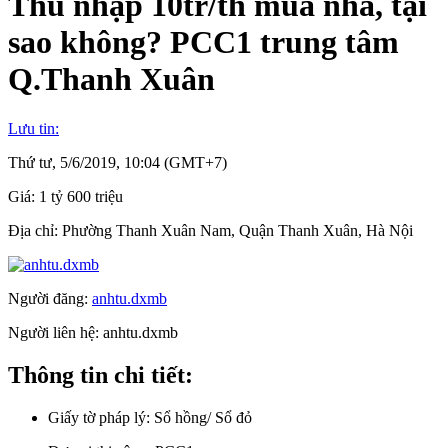
Thu nhập 10tr/th mua nhà, tại
sao không? PCC1 trung tâm
Q.Thanh Xuân
Lưu tin:
Thứ tư, 5/6/2019, 10:04 (GMT+7)
Giá:
1 tỷ 600 triệu
Địa chỉ:
Phường Thanh Xuân Nam, Quận Thanh Xuân, Hà Nội
Người đăng:
anhtu.dxmb
Người liên hệ:
anhtu.dxmb
Thông tin chi tiết:
Giấy tờ pháp lý:
Sổ hồng/ Sổ đỏ