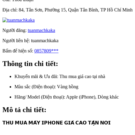
Địa chỉ:
84, Tân Sơn, Phường 15, Quận Tân Bình, TP Hồ Chí Minh
Người đăng:
tuanmachkaka
Người liên hệ:
tuanmachkaka
Bấm để hiện số:
0857809***
Thông tin chi tiết:
Khuyến mãi & Ưu đãi:
Thu mua giá cao tại nhà
Màu sắc (Điện thoại):
Vàng hồng
Hãng/ Model (Điện thoại):
Apple (iPhone), Dòng khác
Mô tả chi tiết:
𝗧𝗛𝗨 𝗠𝗨𝗔 𝗠𝗔́𝗬 𝗜𝗣𝗛𝗢𝗡𝗘 𝗚𝗜𝗔́ 𝗖𝗔𝗢 𝗧𝗔̣̂𝗡 𝗡𝗢̛𝗜
________________________________________