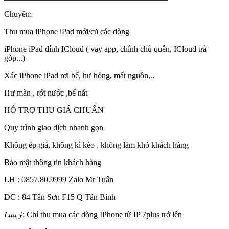
Chuyên:
Thu mua iPhone iPad mới/cũ các dòng
iPhone iPad dính ICloud ( vay app, chính chủ quên, ICloud trả
góp...)
Xác iPhone iPad rơi bể, hư hỏng, mất nguồn,..
Hư màn , rớt nước ,bể nát
HỖ TRỢ THU GIÁ CHUẨN
Quy trình giao dịch nhanh gọn
Không ép giá, không kì kèo , không làm khó khách hàng
Bảo mật thông tin khách hàng
LH : 0857.80.9999 Zalo Mr Tuấn
ĐC : 84 Tân Sơn F15 Q Tân Bình
𝐿𝑢̛𝑢 𝑦́: Chỉ thu mua các dòng IPhone từ IP 7plus trở lên