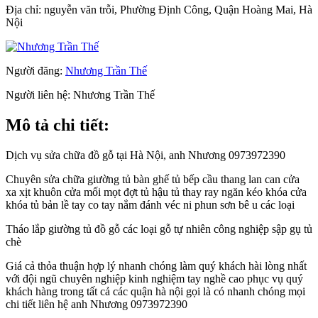
Địa chỉ:
nguyễn văn trỗi, Phường Định Công, Quận Hoàng Mai, Hà
Nội
Người đăng:
Nhương Trần Thế
Người liên hệ:
Nhương Trần Thế
Mô tả chi tiết:
Dịch vụ sửa chữa đồ gỗ tại Hà Nội, anh Nhương 0973972390
Chuyên sửa chữa giường tủ bàn ghế tủ bếp cầu thang lan can cửa
xa xịt khuôn cửa mối mọt đợt tủ hậu tủ thay ray ngăn kéo khóa cửa
khóa tủ bản lề tay co tay nắm đánh véc ni phun sơn bê u các loại
Tháo lắp giường tủ đồ gỗ các loại gỗ tự nhiên công nghiệp sập gụ tủ
chè
Giá cả thỏa thuận hợp lý nhanh chóng làm quý khách hài lòng nhất
với đội ngũ chuyên nghiệp kinh nghiệm tay nghề cao phục vụ quý
khách hàng trong tất cả các quận hà nội gọi là có nhanh chóng mọi
chi tiết liên hệ anh Nhương 0973972390