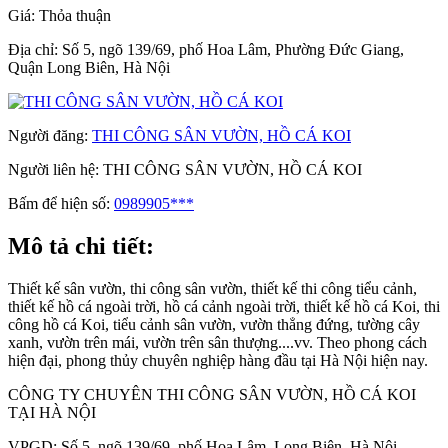
Giá:
Thỏa thuận
Địa chỉ:
Số 5, ngõ 139/69, phố Hoa Lâm, Phường Đức Giang,
Quận Long Biên, Hà Nội
Người đăng:
THI CÔNG SÂN VƯỜN, HỒ CÁ KOI
Người liên hệ:
THI CÔNG SÂN VƯỜN, HỒ CÁ KOI
Bấm để hiện số:
0989905***
Mô tả chi tiết:
Thiết kế sân vườn, thi công sân vườn, thiết kế thi công tiểu cảnh,
thiết kế hồ cá ngoài trời, hồ cá cảnh ngoài trời, thiết kế hồ cá Koi, thi
công hồ cá Koi, tiểu cảnh sân vườn, vườn thẳng đứng, tường cây
xanh, vườn trên mái, vườn trên sân thượng....vv. Theo phong cách
hiện đại, phong thủy chuyên nghiệp hàng đầu tại Hà Nội hiện nay.
CÔNG TY CHUYÊN THI CÔNG SÂN VƯỜN, HỒ CÁ KOI
TẠI HÀ NỘI
VPGD: Số 5, ngõ 139/69, phố Hoa Lâm, Long Biên, Hà Nội