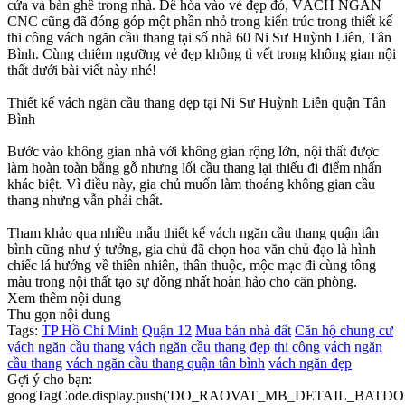
cửa và bàn ghế trong nhà. Để hòa vào vẻ đẹp đó, VÁCH NGĂN
CNC cũng đã đóng góp một phần nhỏ trong kiến trúc trong thiết kế
thi công vách ngăn cầu thang tại số nhà 60 Ni Sư Huỳnh Liên, Tân
Bình. Cùng chiêm ngưỡng vẻ đẹp không tì vết trong không gian nội
thất dưới bài viết này nhé!
Thiết kế vách ngăn cầu thang đẹp tại Ni Sư Huỳnh Liên quận Tân
Bình
Bước vào không gian nhà với không gian rộng lớn, nội thất được
làm hoàn toàn bằng gỗ nhưng lối cầu thang lại thiếu đi điểm nhấn
khác biệt. Vì điều này, gia chủ muốn làm thoáng không gian cầu
thang nhưng vẫn phải chất.
Tham khảo qua nhiều mẫu thiết kế vách ngăn cầu thang quận tân
bình cũng như ý tưởng, gia chủ đã chọn hoa văn chủ đạo là hình
chiếc lá hướng về thiên nhiên, thân thuộc, mộc mạc đi cùng tông
màu trong nội thất tạo sự đồng nhất hoàn hảo cho căn phòng.
Xem thêm nội dung
Thu gọn nội dung
Tags:
TP Hồ Chí Minh
Quận 12
Mua bán nhà đất
Căn hộ chung cư
vách ngăn cầu thang
vách ngăn cầu thang đẹp
thi công vách ngăn
cầu thang
vách ngăn cầu thang quận tân bình
vách ngăn đẹp
Gợi ý cho bạn:
googTagCode.display.push('DO_RAOVAT_MB_DETAIL_BATDO