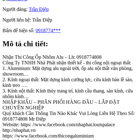
Người đăng:
Trần Điệp
Người liên hệ:
Trần Điệp
Bấm để hiện số:
0918774***
Mô tả chi tiết:
Nhận Thi Công Ốp Nhôm Alu – Lh: 0918774808
Công Ty TNHH Nhà Phát nhận thiết kế - thi công nội ngoại thất:
1. Aluminium: Mặt dựng alu ngoài trời, ốp alu nội thất văn phòng,
showroom…
2. Kính ngoại thất: Mặt dựng kính cường lực, cửa kính bản lề sàn,
kính treo ….
3. Kính nội thất: Kính thủy trang trí, kính cầu thang, sàn kính, cửa
nhôm kính…
NHẬP KHẨU – PHÂN PHỐI HÀNG ĐẦU – LẮP ĐẶT
CHUYÊN NGHIỆP
Quý khách Cần Thông Tin Nào Khác Vui Lòng Liên Hệ Theo Số:
0918774808 Mr Điệp
Website: https: //www.facebook.com/nhaphat.louispalace
http://nhaphat.vn
https: //www.facebook.com/thicongaluminium