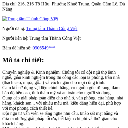
Địa chỉ:
216, 216 Tố Hữu, Phường Khuê Trung, Quận Cẩm Lệ, Đà
Nẵng
Người đăng:
Trung tâm Thành Công Việt
Người liên hệ:
Trung tâm Thành Công Việt
Bấm để hiện số:
0906549***
Mô tả chi tiết:
Chuyên nghiệp & Kinh nghiệm: Chúng tôi có đội ngũ thợ lành
nghề, giàu kinh nghiệm trong thi công các loại la phông, trần nhà
(thạch cao, nhựa, gỗ...) và vách ngăn cho mọi công trình.
Cam kết sử dụng vật liệu chính hãng, có nguồn gốc rõ ràng, đảm
bảo độ bền cao, tính thẩm mỹ và an toàn cho người sử dụng.
Cung cấp giải pháp toàn diện cho nhà ở, văn phòng, cửa hàng, nhà
hàng, khách sạn... với nhiều mẫu mã, kiểu dáng hiện đại, phù hợp
với mọi phong cách thiết kế.
Đội ngũ tư vấn viên sẽ lắng nghe nhu cầu, khảo sát mặt bằng và
đưa ra những giải pháp tối ưu, tiết kiệm chi phí và thời gian cho
khách hàng.