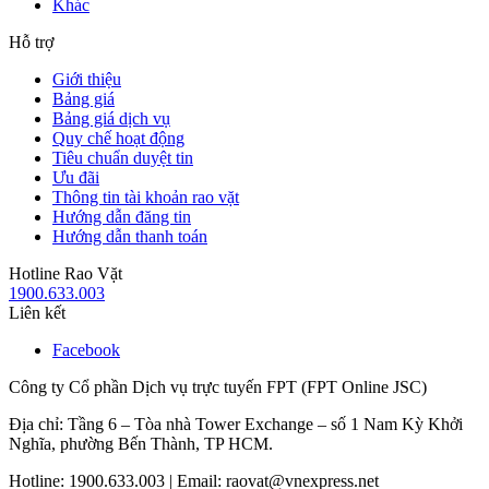
Khác
Hỗ trợ
Giới thiệu
Bảng giá
Bảng giá dịch vụ
Quy chế hoạt động
Tiêu chuẩn duyệt tin
Ưu đãi
Thông tin tài khoản rao vặt
Hướng dẫn đăng tin
Hướng dẫn thanh toán
Hotline Rao Vặt
1900.633.003
Liên kết
Facebook
Công ty Cổ phần Dịch vụ trực tuyến FPT (FPT Online JSC)
Địa chỉ: Tầng 6 – Tòa nhà Tower Exchange – số 1 Nam Kỳ Khởi
Nghĩa, phường Bến Thành, TP HCM.
Hotline: 1900.633.003 | Email: raovat@vnexpress.net