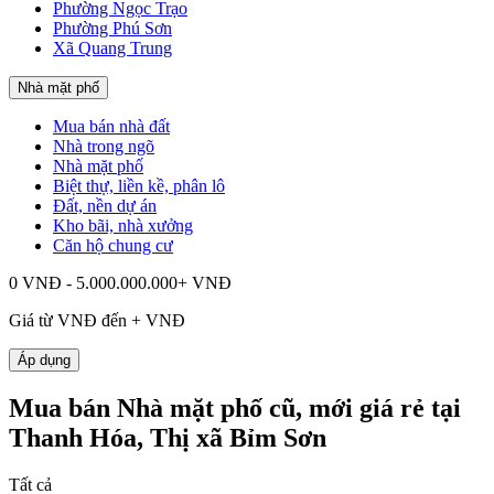
Phường Ngọc Trạo
Phường Phú Sơn
Xã Quang Trung
Nhà mặt phố
Mua bán nhà đất
Nhà trong ngõ
Nhà mặt phố
Biệt thự, liền kề, phân lô
Đất, nền dự án
Kho bãi, nhà xưởng
Căn hộ chung cư
0 VNĐ - 5.000.000.000+ VNĐ
Giá từ
VNĐ đến
+
VNĐ
Áp dụng
Mua bán Nhà mặt phố cũ, mới giá rẻ tại
Thanh Hóa, Thị xã Bỉm Sơn
Tất cả