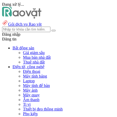
Đang xử lý...
Gói dịch vụ Rao vặt
Đăng nhập
Đăng tin
Bất động sản
Giá giảm sâu
Mua bán nhà đất
Thuê nhà đất
Điện tử, công nghệ
Điện thoại
Máy tính bảng
Laptop
Máy tính để bàn
Máy ảnh
Máy quay
Âm thanh
Ti vi
Thiết bị đeo thông minh
Phụ kiện