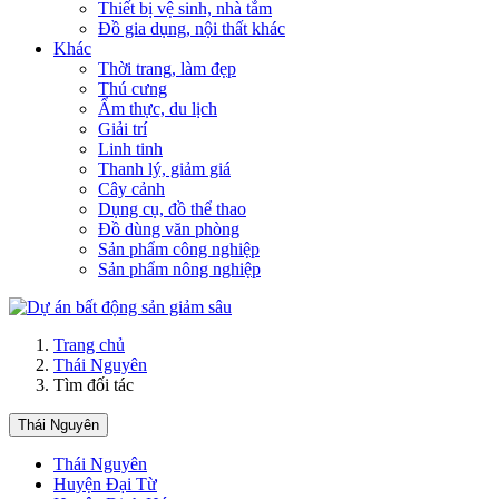
Thiết bị vệ sinh, nhà tắm
Đồ gia dụng, nội thất khác
Khác
Thời trang, làm đẹp
Thú cưng
Ẩm thực, du lịch
Giải trí
Linh tinh
Thanh lý, giảm giá
Cây cảnh
Dụng cụ, đồ thể thao
Đồ dùng văn phòng
Sản phẩm công nghiệp
Sản phẩm nông nghiệp
Trang chủ
Thái Nguyên
Tìm đối tác
Thái Nguyên
Thái Nguyên
Huyện Đại Từ