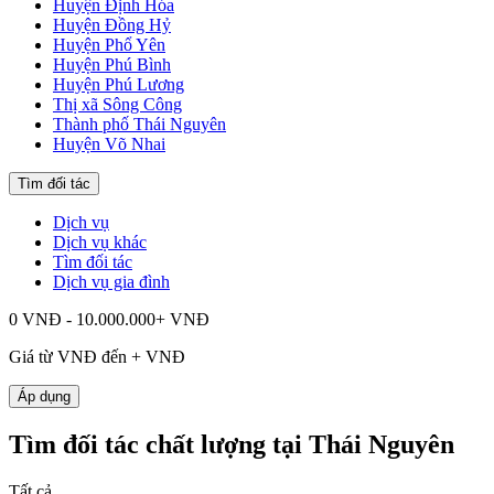
Huyện Định Hóa
Huyện Đồng Hỷ
Huyện Phổ Yên
Huyện Phú Bình
Huyện Phú Lương
Thị xã Sông Công
Thành phố Thái Nguyên
Huyện Võ Nhai
Tìm đối tác
Dịch vụ
Dịch vụ khác
Tìm đối tác
Dịch vụ gia đình
0 VNĐ - 10.000.000+ VNĐ
Giá từ
VNĐ đến
+
VNĐ
Áp dụng
Tìm đối tác chất lượng tại Thái Nguyên
Tất cả