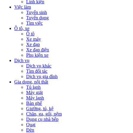
Linh kiện
Việc làm
Tuyển sinh
Tuyển dụng
Tìm việc
Ô tô, xe
Ô tô
Xe máy
Xe đạp
Xe đạp điện
Phụ kiện xe
Dịch vụ
Dịch vụ khác
Tìm đối tác
Dịch vụ gia đình
Gia dụng, nội thất
Tủ lạnh
Máy giặt
Máy lạnh
Bàn ghế
Giường, tủ, kệ
Chăn, ga, gối, nệm
Dụng cụ nhà bếp
Quạt
Đèn