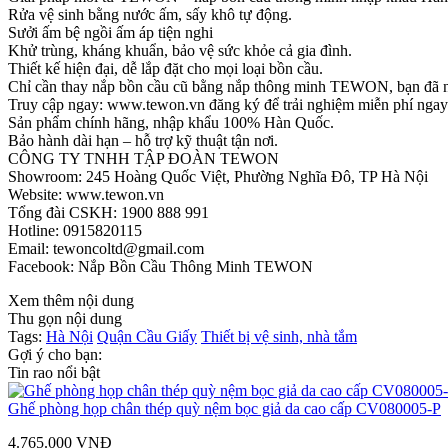
Rửa vệ sinh bằng nước ấm, sấy khô tự động.
Sưởi ấm bệ ngồi ấm áp tiện nghi
Khử trùng, kháng khuẩn, bảo vệ sức khỏe cả gia đình.
Thiết kế hiện đại, dễ lắp đặt cho mọi loại bồn cầu.
Chỉ cần thay nắp bồn cầu cũ bằng nắp thông minh TEWON, bạn đã nân
Truy cập ngay: www.tewon.vn đăng ký để trải nghiệm miễn phí ngay 
Sản phẩm chính hãng, nhập khẩu 100% Hàn Quốc.
Bảo hành dài hạn – hỗ trợ kỹ thuật tận nơi.
CÔNG TY TNHH TẬP ĐOÀN TEWON
Showroom: 245 Hoàng Quốc Việt, Phường Nghĩa Đô, TP Hà Nội
Website: www.tewon.vn
Tổng đài CSKH: 1900 888 991
Hotline: 0915820115
Email: tewoncoltd@gmail.com
Facebook: Nắp Bồn Cầu Thông Minh TEWON
Xem thêm nội dung
Thu gọn nội dung
Tags:
Hà Nội
Quận Cầu Giấy
Thiết bị vệ sinh, nhà tắm
Gợi ý cho bạn:
Tin rao nổi bật
Ghế phòng họp chân thép quỳ nệm bọc giả da cao cấp CV080005-P
4.765.000 VNĐ