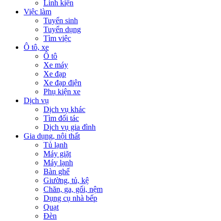
Linh kiện
Việc làm
Tuyển sinh
Tuyển dụng
Tìm việc
Ô tô, xe
Ô tô
Xe máy
Xe đạp
Xe đạp điện
Phụ kiện xe
Dịch vụ
Dịch vụ khác
Tìm đối tác
Dịch vụ gia đình
Gia dụng, nội thất
Tủ lạnh
Máy giặt
Máy lạnh
Bàn ghế
Giường, tủ, kệ
Chăn, ga, gối, nệm
Dụng cụ nhà bếp
Quạt
Đèn