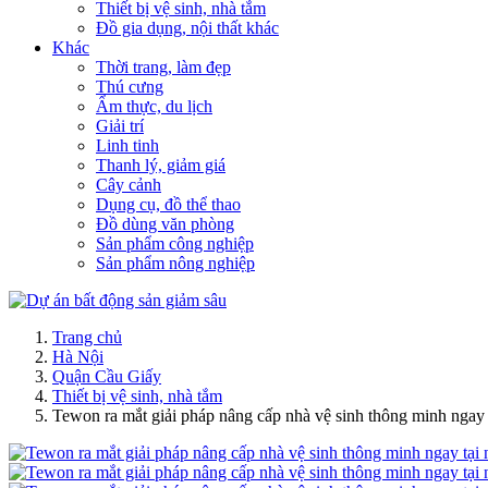
Thiết bị vệ sinh, nhà tắm
Đồ gia dụng, nội thất khác
Khác
Thời trang, làm đẹp
Thú cưng
Ẩm thực, du lịch
Giải trí
Linh tinh
Thanh lý, giảm giá
Cây cảnh
Dụng cụ, đồ thể thao
Đồ dùng văn phòng
Sản phẩm công nghiệp
Sản phẩm nông nghiệp
Trang chủ
Hà Nội
Quận Cầu Giấy
Thiết bị vệ sinh, nhà tắm
Tewon ra mắt giải pháp nâng cấp nhà vệ sinh thông minh ngay 