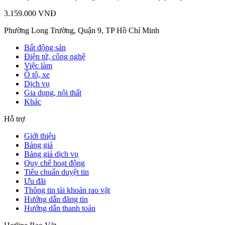
3.159.000 VNĐ
Phường Long Trường, Quận 9, TP Hồ Chí Minh
Bất động sản
Điện tử, công nghệ
Việc làm
Ô tô, xe
Dịch vụ
Gia dụng, nội thất
Khác
Hỗ trợ
Giới thiệu
Bảng giá
Bảng giá dịch vụ
Quy chế hoạt động
Tiêu chuẩn duyệt tin
Ưu đãi
Thông tin tài khoản rao vặt
Hướng dẫn đăng tin
Hướng dẫn thanh toán