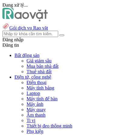
Đang xử lý...
Gói dịch vụ Rao vặt
Đăng nhập
Đăng tin
Bất động sản
Giá giảm sâu
Mua bán nhà đất
Thuê nhà đất
Điện tử, công nghệ
Điện thoại
Máy tính bảng
Laptop
Máy tính để bàn
Máy ảnh
Máy quay
Âm thanh
Ti vi
Thiết bị đeo thông minh
Phụ kiện