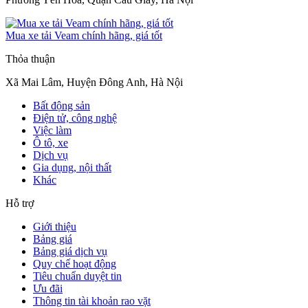
Mua xe tải Veam chính hãng, giá tốt
Thỏa thuận
Xã Mai Lâm, Huyện Đông Anh, Hà Nội
Bất động sản
Điện tử, công nghệ
Việc làm
Ô tô, xe
Dịch vụ
Gia dụng, nội thất
Khác
Hỗ trợ
Giới thiệu
Bảng giá
Bảng giá dịch vụ
Quy chế hoạt động
Tiêu chuẩn duyệt tin
Ưu đãi
Thông tin tài khoản rao vặt