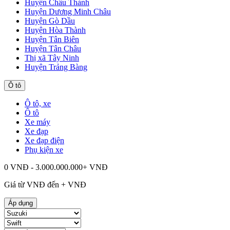
Huyện Châu Thành
Huyện Dương Minh Châu
Huyện Gò Dầu
Huyện Hòa Thành
Huyện Tân Biên
Huyện Tân Châu
Thị xã Tây Ninh
Huyện Trảng Bàng
Ô tô
Ô tô, xe
Ô tô
Xe máy
Xe đạp
Xe đạp điện
Phụ kiện xe
0 VNĐ - 3.000.000.000+ VNĐ
Giá từ
VNĐ đến
+
VNĐ
Áp dụng