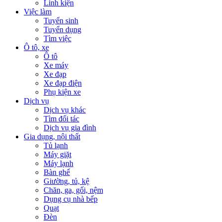
Linh kiện
Việc làm
Tuyển sinh
Tuyển dụng
Tìm việc
Ô tô, xe
Ô tô
Xe máy
Xe đạp
Xe đạp điện
Phụ kiện xe
Dịch vụ
Dịch vụ khác
Tìm đối tác
Dịch vụ gia đình
Gia dụng, nội thất
Tủ lạnh
Máy giặt
Máy lạnh
Bàn ghế
Giường, tủ, kệ
Chăn, ga, gối, nệm
Dụng cụ nhà bếp
Quạt
Đèn