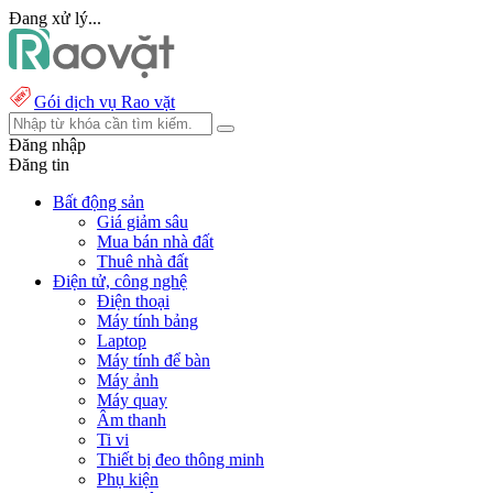
Đang xử lý...
Gói dịch vụ Rao vặt
Đăng nhập
Đăng tin
Bất động sản
Giá giảm sâu
Mua bán nhà đất
Thuê nhà đất
Điện tử, công nghệ
Điện thoại
Máy tính bảng
Laptop
Máy tính để bàn
Máy ảnh
Máy quay
Âm thanh
Ti vi
Thiết bị đeo thông minh
Phụ kiện