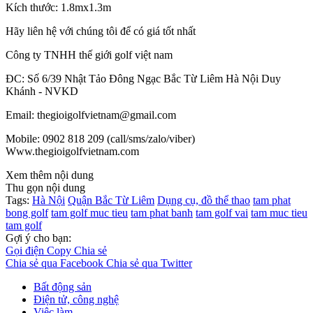
Kích thước: 1.8mx1.3m
Hãy liên hệ với chúng tôi để có giá tốt nhất
Công ty TNHH thế giới golf việt nam
ĐC: Số 6/39 Nhật Tảo Đông Ngạc Bắc Từ Liêm Hà Nội Duy
Khánh - NVKD
Email: thegioigolfvietnam@gmail.com
Mobile: 0902 818 209 (call/sms/zalo/viber)
Www.thegioigolfvietnam.com
Xem thêm nội dung
Thu gọn nội dung
Tags:
Hà Nội
Quận Bắc Từ Liêm
Dụng cụ, đồ thể thao
tam phat
bong golf
tam golf muc tieu
tam phat banh
tam golf vai
tam muc tieu
tam golf
Gợi ý cho bạn:
Gọi điện
Copy
Chia sẻ
Chia sẻ qua Facebook
Chia sẻ qua Twitter
Bất động sản
Điện tử, công nghệ
Việc làm