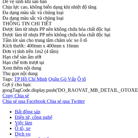
Dễ vệ sinh khi sàn bẩn
Chịu lực cao, không biến dạng khi nhiệt độ tăng
Đa dạng màu sắc và chủng loại
Đa dạng màu sắc và chủng loại
THÔNG TIN CHI TIẾT
Được làm từ nhựa PP nên không chứa hóa chất độc hại
Được làm từ nhựa PP nên không chứa hóa chất độc hại
Tấm lót sàn cho trung tâm chăm sóc xe ô tô
Kích thước: 400mm x 400mm x 16mm
Đơn vị tính trên 1m2 (4 tấm)
Hạn chế sàn ẩm ướt
Hạn chế trơn trượt tại
Xem thêm nội dung
Thu gọn nội dung
Tags:
TP Hồ Chí Minh
Quận Gò Vấp
Ô tô
Gợi ý cho bạn:
googTagCode.display.push('DO_RAOVAT_MB_DETAIL_OTOXE_
Copy
Chia sẻ
Chia sẻ qua Facebook
Chia sẻ qua Twitter
Bất động sản
Điện tử, công nghệ
Việc làm
Ô tô, xe
Dịch vụ