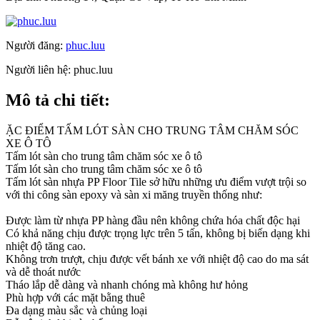
Người đăng:
phuc.luu
Người liên hệ:
phuc.luu
Mô tả chi tiết:
ẶC ĐIỂM TẤM LÓT SÀN CHO TRUNG TÂM CHĂM SÓC
XE Ô TÔ
Tấm lót sàn cho trung tâm chăm sóc xe ô tô
Tấm lót sàn cho trung tâm chăm sóc xe ô tô
Tấm lót sàn nhựa PP Floor Tile sở hữu những ưu điểm vượt trội so
với thi công sàn epoxy và sàn xi măng truyền thống như:
Được làm từ nhựa PP hàng đầu nên không chứa hóa chất độc hại
Có khả năng chịu được trọng lực trên 5 tấn, không bị biến dạng khi
nhiệt độ tăng cao.
Không trơn trượt, chịu được vết bánh xe với nhiệt độ cao do ma sát
và dễ thoát nước
Tháo lắp dễ dàng và nhanh chóng mà không hư hỏng
Phù hợp với các mặt bằng thuê
Đa dạng màu sắc và chủng loại