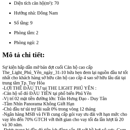
Diện tích căn hộ(m²):
70
Hướng nhà:
Đông Nam
Số tầng:
9
Phòng tắm:
2
Phòng ngủ:
2
Mô tả chi tiết:
Sự kiện hấp dẫn mở bán đợt cuối Căn hộ cao cấp
The_Light_Phú_Yên_ngày_31-10 hứa hẹn đem lại nguồn đầu tư tốt
nhất cho khách hàng sở hữu căn hộ cao cấp 4 sao sở hữu lâu dài tại
trung tâm Tp. Tuy Hòa
-LỢI THẾ ĐẦU TƯ tại THE LIGHT PHÚ YÊN :
-Căn hộ sổ đỏ ĐẦU TIÊN tại phố biển Phú Yên
-Vị trí 02 mặt tiền đường lớn: Trần Hưng Đạo - Duy Tân
-Tầm Nhìn Panorama Không Giới Hạn
-Chủ đầu tư tài trợ lãi suất 0% trong vòng 12 tháng
-Ngân hàng MSB và IVB cung cấp gói vay ưu đãi với hạn mức cho
vay lên đến 70% GTCH với thời gian cho vay tối đa lần lượt là 20
và 30 năm.
-Được trang bị đầy đủ tiện ích đẳng cấp 4* với hồ bơi vô cực, Gym