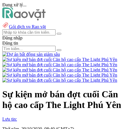
Đang xử lý...
Gói dịch vụ Rao vặt
Đăng nhập
Đăng tin
Sự kiện mở bán đợt cuối Căn
hộ cao cấp The Light Phú Yên
Lưu tin:
Thứ năm, 29/10/2020, 08:40 (GMT+7)