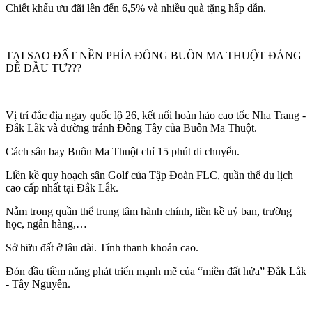
Chiết khấu ưu đãi lên đến 6,5% và nhiều quà tặng hấp dẫn.
TẠI SAO ĐẤT NỀN PHÍA ĐÔNG BUÔN MA THUỘT ĐÁNG
ĐỂ ĐẦU TƯ???
Vị trí đắc địa ngay quốc lộ 26, kết nối hoàn hảo cao tốc Nha Trang -
Đắk Lắk và đường tránh Đông Tây của Buôn Ma Thuột.
Cách sân bay Buôn Ma Thuột chỉ 15 phút di chuyển.
Liền kề quy hoạch sân Golf của Tập Đoàn FLC, quần thể du lịch
cao cấp nhất tại Đắk Lắk.
Nằm trong quần thể trung tâm hành chính, liền kề uỷ ban, trường
học, ngân hàng,…
Sở hữu đất ở lâu dài. Tính thanh khoản cao.
Đón đầu tiềm năng phát triển mạnh mẽ của “miền đất hứa” Đắk Lắk
- Tây Nguyên.