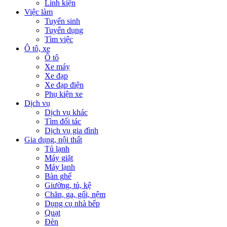
Linh kiện
Việc làm
Tuyển sinh
Tuyển dụng
Tìm việc
Ô tô, xe
Ô tô
Xe máy
Xe đạp
Xe đạp điện
Phụ kiện xe
Dịch vụ
Dịch vụ khác
Tìm đối tác
Dịch vụ gia đình
Gia dụng, nội thất
Tủ lạnh
Máy giặt
Máy lạnh
Bàn ghế
Giường, tủ, kệ
Chăn, ga, gối, nệm
Dụng cụ nhà bếp
Quạt
Đèn