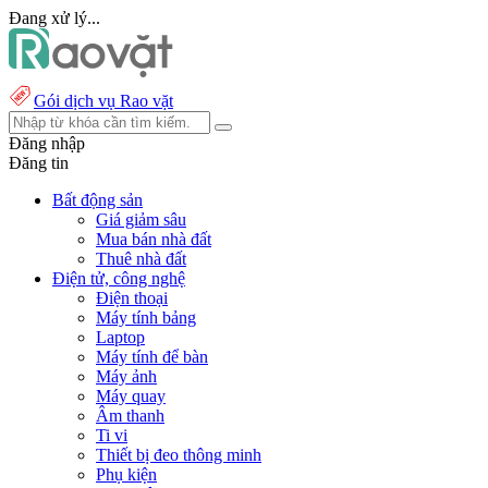
Đang xử lý...
Gói dịch vụ Rao vặt
Đăng nhập
Đăng tin
Bất động sản
Giá giảm sâu
Mua bán nhà đất
Thuê nhà đất
Điện tử, công nghệ
Điện thoại
Máy tính bảng
Laptop
Máy tính để bàn
Máy ảnh
Máy quay
Âm thanh
Ti vi
Thiết bị đeo thông minh
Phụ kiện