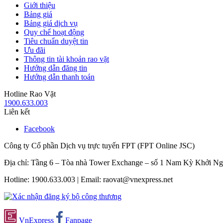
Giới thiệu
Bảng giá
Bảng giá dịch vụ
Quy chế hoạt động
Tiêu chuẩn duyệt tin
Ưu đãi
Thông tin tài khoản rao vặt
Hướng dẫn đăng tin
Hướng dẫn thanh toán
Hotline Rao Vặt
1900.633.003
Liên kết
Facebook
Công ty Cổ phần Dịch vụ trực tuyến FPT (FPT Online JSC)
Địa chỉ: Tầng 6 – Tòa nhà Tower Exchange – số 1 Nam Kỳ Khởi N
Hotline: 1900.633.003 | Email: raovat@vnexpress.net
VnExpress
Fanpage