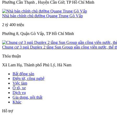
Phường Cần Thạnh , Huyện Cần Giờ, TP Hồ Chí Minh
Nhà bán chính chủ đường Quang Trung Gò Vấp
2 tỷ 400 triệu
Phường 8, Quận Gò Vấp, TP Hồ Chí Minh
Chung cư 3 ngủ Duplex 2 tầng Sun Group gần công viên nước, thể t
Thỏa thuận
Xã Lam Hạ, Thành phố Phủ Lý, Hà Nam
Bất động sản
Điện tử, công nghệ
Việc làm
Ô tô, xe
Dịch vụ
Gia dụng, nội thất
Khác
Hỗ trợ