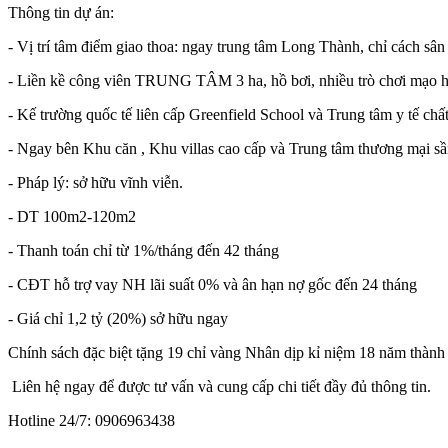
Thông tin dự án:
- Vị trí tâm điểm giao thoa: ngay trung tâm Long Thành, chỉ cách sân
- Liền kề công viên TRUNG TÂM 3 ha, hồ bơi, nhiều trò chơi mạo hi
- Kế trường quốc tế liên cấp Greenfield School và Trung tâm y tế chấ
- Ngay bên Khu căn , Khu villas cao cấp và Trung tâm thương mại s
- Pháp lý: sở hữu vĩnh viễn.
- DT 100m2-120m2
- Thanh toán chỉ từ 1%/tháng đến 42 tháng
- CĐT hỗ trợ vay NH lãi suất 0% và ân hạn nợ gốc đến 24 tháng
- Giá chỉ 1,2 tỷ (20%) sở hữu ngay
Chính sách đặc biệt tặng 19 chỉ vàng Nhân dịp kỉ niệm 18 năm thành
Liên hệ ngay để được tư vấn và cung cấp chi tiết đầy đủ thông tin.
Hotline 24/7: 0906963438