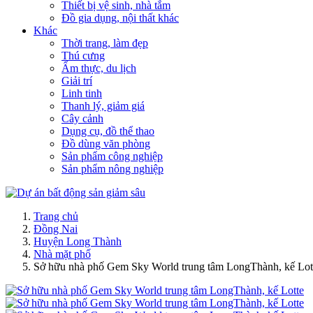
Thiết bị vệ sinh, nhà tắm
Đồ gia dụng, nội thất khác
Khác
Thời trang, làm đẹp
Thú cưng
Ẩm thực, du lịch
Giải trí
Linh tinh
Thanh lý, giảm giá
Cây cảnh
Dụng cụ, đồ thể thao
Đồ dùng văn phòng
Sản phẩm công nghiệp
Sản phẩm nông nghiệp
Trang chủ
Đồng Nai
Huyện Long Thành
Nhà mặt phố
Sở hữu nhà phố Gem Sky World trung tâm LongThành, kế Lot