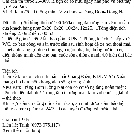
Chỉ cần trả trước 25-30% là bạn đã sở hữu ngay nhà phố và biệt thự
tại Viva Park
Vị trí: Khu đô thị thông minh Viva Park – Trảng Bom- Đồng Nai
Diện tích ( Sổ hồng thổ cư 100 %)đa dạng đáp ứng cao về nhu cầu
của khách hàng như 5x20, 6x20, 10x24, 12x25,....Tổng diện tích
khoảng 230m2 đến 300m2.
Thiết kế gồm 1 trệt 2 lầu bao gồm 3 PN, 1 Phòng khách, 1 bếp và 3
WC, có ban công và sân trước sân sau sinh hoạt để xe hơi thoải mái.
Thiết ánh sáng tự nhiên tràn ngập ngồi nhà, hệ thống nước máy,
điện thông minh đến cho bạn cuộc sống thông minh 4.0 hiện đại bậc
nhất.
Tiện ích
Liền kề khu du lịch sinh thái Thác Giang Điền, KDL Vườn Xoài
mang cho bạn một không gian sống trong lành
Viva Park Trảng Bom Đồng Nai còn có cơ sở hạ tầng hoàn thiện;
tiện ích hiện đại như: Trung tâm thương mại, khu vui chơi – giải trí
– thể thao
Khu vực dân cư đông đúc dân trí cao, an ninh được đảm bảo hệ
thống camera giám sát 24/7 tại các tuyến đường và trước nhà
Giá bán 1.9 tỷ
Liên hệ: Trinh (0973.975.117)
Xem thêm nội dung