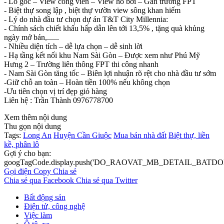
- Lô góc – View công viên – View hồ bơi – Gần trường FPT
- Biệt thự song lập , biệt thự vườn view sông khan hiếm
- Lý do nhà đầu tư chọn dự án T&T City Millennia:
- Chính sách chiết khấu hấp dẫn lên tới 13,5% , tặng quà khủng
ngày mở bán,......
- Nhiều diện tích – dễ lựa chọn – dễ sinh lời
- Hạ tầng kết nối khu Nam Sài Gòn – Được xem như Phú Mỹ
Hưng 2 – Trường liên thông FPT thi công nhanh
- Nam Sài Gòn tăng tốc – Biên lợi nhuận rõ rệt cho nhà đầu tư sớm
-Giữ chỗ an toàn – Hoàn tiền 100% nếu không chọn
-Ưu tiên chọn vị trí đẹp giỏ hàng
Liên hệ : Trần Thành 0976778700
Xem thêm nội dung
Thu gọn nội dung
Tags:
Long An
Huyện Cần Giuộc
Mua bán nhà đất
Biệt thự, liền
kề, phân lô
Gợi ý cho bạn:
googTagCode.display.push('DO_RAOVAT_MB_DETAIL_BATDO
Gọi điện
Copy
Chia sẻ
Chia sẻ qua Facebook
Chia sẻ qua Twitter
Bất động sản
Điện tử, công nghệ
Việc làm