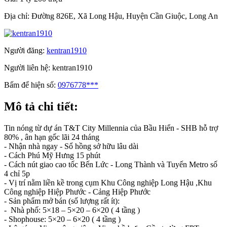
Địa chỉ:
Đường 826E, Xã Long Hậu, Huyện Cần Giuộc, Long An
Người đăng:
kentran1910
Người liên hệ:
kentran1910
Bấm để hiện số:
0976778***
Mô tả chi tiết:
Tin nóng từ dự án T&T City Millennia của Bầu Hiển - SHB hỗ trợ
80% , ân hạn gốc lãi 24 tháng
- Nhận nhà ngay - Sổ hồng sở hữu lâu dài
- Cách Phú Mỹ Hưng 15 phút
- Cách nút giao cao tốc Bến Lức - Long Thành và Tuyến Metro số
4 chỉ 5p
- Vị trí nằm liền kề trong cụm Khu Công nghiệp Long Hậu ,Khu
Công nghiệp Hiệp Phước - Cảng Hiệp Phước
- Sản phẩm mở bán (số lượng rất ít):
- Nhà phố: 5×18 – 5×20 – 6×20 ( 4 tầng )
- Shophouse: 5×20 – 6×20 ( 4 tầng )