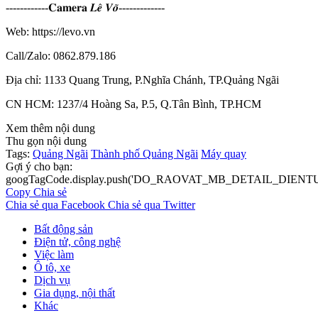
------------𝐂𝐚𝐦𝐞𝐫𝐚 𝑳𝒆̂ 𝑽𝒐̃-------------
Web: https://levo.vn
Call/Zalo: 0862.879.186
Địa chỉ: 1133 Quang Trung, P.Nghĩa Chánh, TP.Quảng Ngãi
CN HCM: 1237/4 Hoàng Sa, P.5, Q.Tân Bình, TP.HCM
Xem thêm nội dung
Thu gọn nội dung
Tags:
Quảng Ngãi
Thành phố Quảng Ngãi
Máy quay
Gợi ý cho bạn:
googTagCode.display.push('DO_RAOVAT_MB_DETAIL_DIEN
Copy
Chia sẻ
Chia sẻ qua Facebook
Chia sẻ qua Twitter
Bất động sản
Điện tử, công nghệ
Việc làm
Ô tô, xe
Dịch vụ
Gia dụng, nội thất
Khác