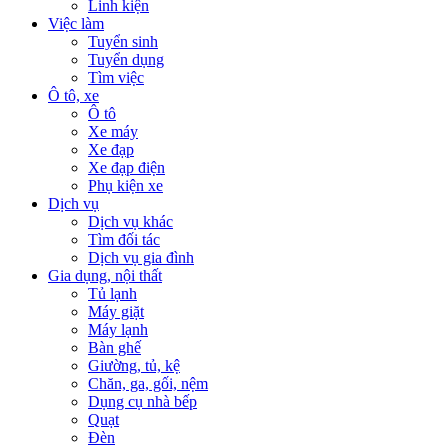
Linh kiện
Việc làm
Tuyển sinh
Tuyển dụng
Tìm việc
Ô tô, xe
Ô tô
Xe máy
Xe đạp
Xe đạp điện
Phụ kiện xe
Dịch vụ
Dịch vụ khác
Tìm đối tác
Dịch vụ gia đình
Gia dụng, nội thất
Tủ lạnh
Máy giặt
Máy lạnh
Bàn ghế
Giường, tủ, kệ
Chăn, ga, gối, nệm
Dụng cụ nhà bếp
Quạt
Đèn