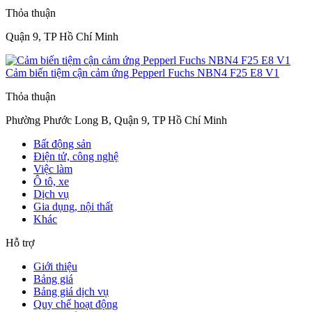
Thỏa thuận
Quận 9, TP Hồ Chí Minh
Cảm biến tiệm cận cảm ứng Pepperl Fuchs NBN4 F25 E8 V1
Thỏa thuận
Phường Phước Long B, Quận 9, TP Hồ Chí Minh
Bất động sản
Điện tử, công nghệ
Việc làm
Ô tô, xe
Dịch vụ
Gia dụng, nội thất
Khác
Hỗ trợ
Giới thiệu
Bảng giá
Bảng giá dịch vụ
Quy chế hoạt động