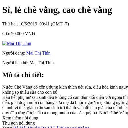
Sỉ, lẻ chè vằng, cao chè vằng
Thứ hai, 10/6/2019, 09:41 (GMT+7)
Giá:
50.000 VNĐ
Người đăng:
Mai Thị Thìn
Người liên hệ:
Mai Thị Thìn
Mô tả chi tiết:
Nước Chè Vằng có công dụng kích thích tiết sữa, điều hòa kinh nguyệ
không sợ thiếu sữa cho con bú.
Hầu hết phụ nữ sau sinh đều không có can đảm đối diện với ngoại hì
đến, giai đoạn nuôi con bằng sữa mẹ đã buộc người mẹ không ngừng n
Chính vì thế, giảm cân sau sinh trở thành vấn đề nan giải của rất nh
quý đáp ứng được tất cả mong muốn của các quý bà. Nước Chè Vằng 
Xem thêm nội dung
Thu gọn nội dung