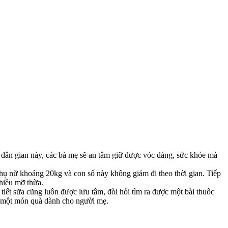
c dân gian này, các bà mẹ sẽ an tâm giữ được vóc dáng, sức khỏe mà
hụ nữ khoảng 20kg và con số này không giảm đi theo thời gian. Tiếp
hiều mỡ thừa.
tiết sữa cũng luôn được lưu tâm, đòi hỏi tìm ra được một bài thuốc
ư một món quà dành cho người mẹ.