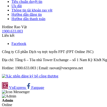
Tiêu chuẩn duyệt tin
Ưu đãi
Thông tin tài khoản rao vặt
Hướng dẫn đăng tin
Hướng dẫn thanh toán
Hotline Rao Vặt
1900.633.003
Liên kết
Facebook
Công ty Cổ phần Dịch vụ trực tuyến FPT (FPT Online JSC)
Địa chỉ: Tầng 6 – Tòa nhà Tower Exchange – số 1 Nam Kỳ Khởi N
Hotline: 1900.633.003 | Email: raovat@vnexpress.net
VnExpress
Fanpage
Admin
Online