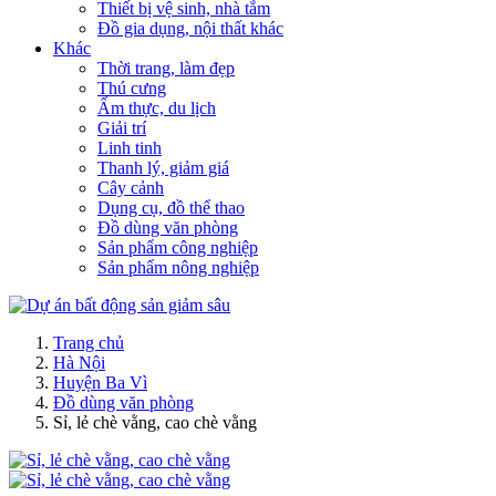
Thiết bị vệ sinh, nhà tắm
Đồ gia dụng, nội thất khác
Khác
Thời trang, làm đẹp
Thú cưng
Ẩm thực, du lịch
Giải trí
Linh tinh
Thanh lý, giảm giá
Cây cảnh
Dụng cụ, đồ thể thao
Đồ dùng văn phòng
Sản phẩm công nghiệp
Sản phẩm nông nghiệp
Trang chủ
Hà Nội
Huyện Ba Vì
Đồ dùng văn phòng
Sỉ, lẻ chè vằng, cao chè vằng