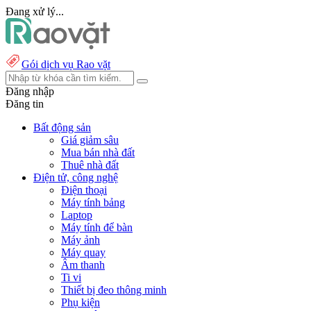
Đang xử lý...
Gói dịch vụ Rao vặt
Đăng nhập
Đăng tin
Bất động sản
Giá giảm sâu
Mua bán nhà đất
Thuê nhà đất
Điện tử, công nghệ
Điện thoại
Máy tính bảng
Laptop
Máy tính để bàn
Máy ảnh
Máy quay
Âm thanh
Ti vi
Thiết bị đeo thông minh
Phụ kiện