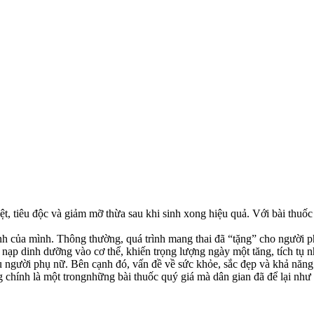
t, tiêu độc và giảm mỡ thừa sau khi sinh xong hiệu quả. Với bài thuố
nh của mình. Thông thường, quá trình mang thai đã “tặng” cho người p
ạp dinh dưỡng vào cơ thể, khiến trọng lượng ngày một tăng, tích tụ n
iều người phụ nữ. Bên cạnh đó, vấn đề về sức khỏe, sắc đẹp và khả năng 
chính là một trongnhững bài thuốc quý giá mà dân gian đã để lại nh