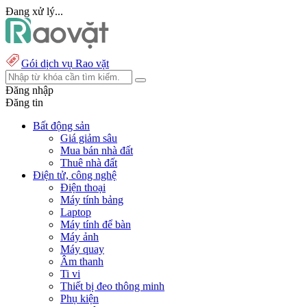
Đang xử lý...
Gói dịch vụ Rao vặt
Đăng nhập
Đăng tin
Bất động sản
Giá giảm sâu
Mua bán nhà đất
Thuê nhà đất
Điện tử, công nghệ
Điện thoại
Máy tính bảng
Laptop
Máy tính để bàn
Máy ảnh
Máy quay
Âm thanh
Ti vi
Thiết bị đeo thông minh
Phụ kiện