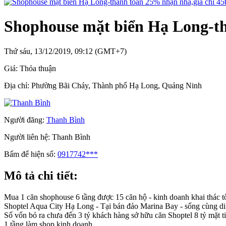
Shophouse mặt biển Hạ Long-th
Thứ sáu, 13/12/2019, 09:12 (GMT+7)
Giá:
Thỏa thuận
Địa chỉ:
Phường Bãi Cháy, Thành phố Hạ Long, Quảng Ninh
Người đăng:
Thanh Bình
Người liên hệ:
Thanh Bình
Bấm để hiện số:
0917742***
Mô tả chi tiết:
Mua 1 căn shophouse 6 tầng được 15 căn hộ - kinh doanh khai thác t
Shoptel Aqua City Hạ Long - Tại bán đảo Marina Bay - sống cùng d
Số vốn bỏ ra chưa đến 3 tỷ khách hàng sở hữu căn Shoptel 8 tỷ mặt t
1 tầng làm shop kinh doanh