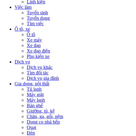
Linh kiện
Việc làm
Tuyển sinh
Tuyển dụng
Tìm việc
Ô tô, xe
Ô tô
Xe máy
Xe đạp
Xe đạp điện
Phụ kiện xe
Dịch vụ
Dịch vụ khác
Tìm đối tác
Dịch vụ gia đình
Gia dụng, nội thất
Tủ lạnh
Máy giặt
Máy lạnh
Bàn ghế
Giường, tủ, kệ
Chăn, ga, gối, nệm
Dụng cụ nhà bếp
Quạt
Đèn