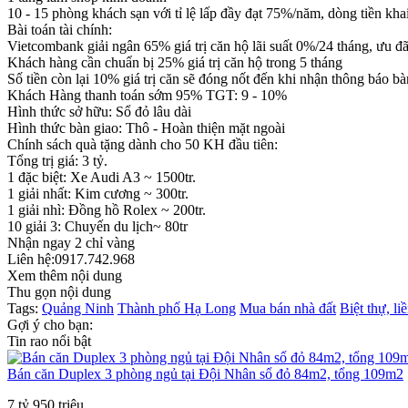
10 - 15 phòng khách sạn với tỉ lệ lấp đầy đạt 75%/năm, dòng tiền kha
Bài toán tài chính:
Vietcombank giải ngân 65% giá trị căn hộ lãi suất 0%/24 tháng, ưu đ
Khách hàng cần chuẩn bị 25% giá trị căn hộ trong 5 tháng
Số tiền còn lại 10% giá trị căn sẽ đóng nốt đến khi nhận thông báo b
Khách Hàng thanh toán sớm 95% TGT: 9 - 10%
Hình thức sở hữu: Sổ đỏ lâu dài
Hình thức bàn giao: Thô - Hoàn thiện mặt ngoài
Chính sách quà tặng dành cho 50 KH đầu tiên:
Tổng trị giá: 3 tỷ.
1 đặc biệt: Xe Audi A3 ~ 1500tr.
1 giải nhất: Kim cương ~ 300tr.
1 giải nhì: Đồng hồ Rolex ~ 200tr.
10 giải 3: Chuyến du lịch~ 80tr
Nhận ngay 2 chỉ vàng
Liên hệ:0917.742.968
Xem thêm nội dung
Thu gọn nội dung
Tags:
Quảng Ninh
Thành phố Hạ Long
Mua bán nhà đất
Biệt thự, li
Gợi ý cho bạn:
Tin rao nổi bật
Bán căn Duplex 3 phòng ngủ tại Đội Nhân sổ đỏ 84m2, tổng 109m2
7 tỷ 950 triệu