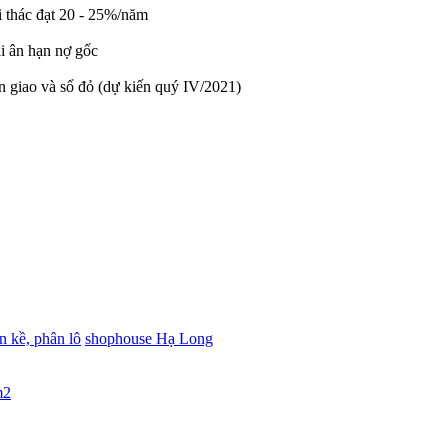
i thác đạt 20 - 25%/năm
ãi ân hạn nợ gốc
àn giao và sổ đỏ (dự kiến quý IV/2021)
ền kề, phân lô
shophouse Hạ Long