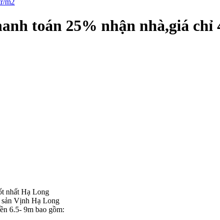
anh toán 25% nhận nhà,giá chỉ 
ốt nhất Hạ Long
i sản Vịnh Hạ Long
iền 6.5- 9m bao gồm: