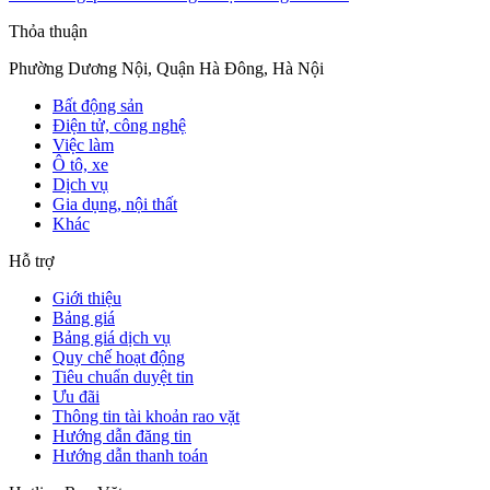
Thỏa thuận
Phường Dương Nội, Quận Hà Đông, Hà Nội
Bất động sản
Điện tử, công nghệ
Việc làm
Ô tô, xe
Dịch vụ
Gia dụng, nội thất
Khác
Hỗ trợ
Giới thiệu
Bảng giá
Bảng giá dịch vụ
Quy chế hoạt động
Tiêu chuẩn duyệt tin
Ưu đãi
Thông tin tài khoản rao vặt
Hướng dẫn đăng tin
Hướng dẫn thanh toán