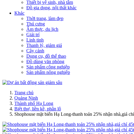
Thiết bị vệ sinh, nhà tắm
Đồ gia dụng, nội thất khác
Khác
Thời trang, làm đẹp
Thú cưng
Ẩm thực, du lịch
Giải trí
Linh tinh
Thanh lý, giảm giá
Cây cảnh
Dụng cụ, đồ thể thao
Đồ dùng văn phòng
Sản phẩm công nghiệp
Sản phẩm nông nghiệp
Trang chủ
Quảng Ninh
Thành phố Hạ Long
Biệt thự, liền kề, phân lô
Shophouse mặt biển Hạ Long-thanh toán 25% nhận nhà,giá chỉ