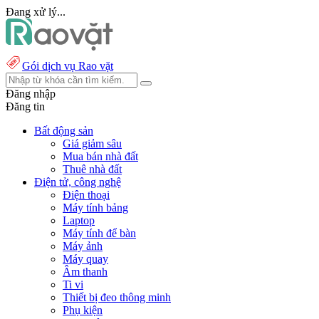
Đang xử lý...
Gói dịch vụ Rao vặt
Đăng nhập
Đăng tin
Bất động sản
Giá giảm sâu
Mua bán nhà đất
Thuê nhà đất
Điện tử, công nghệ
Điện thoại
Máy tính bảng
Laptop
Máy tính để bàn
Máy ảnh
Máy quay
Âm thanh
Ti vi
Thiết bị đeo thông minh
Phụ kiện