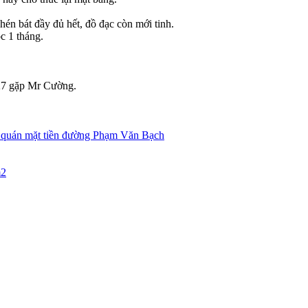
hén bát đầy đủ hết, đồ đạc còn mới tinh.
ọc 1 tháng.
27 gặp Mr Cường.
 quán mặt tiền đường Phạm Văn Bạch