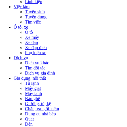
Linh kiện
Việc làm
Tuyển sinh
Tuyển dụng
Tìm việc
Ô tô, xe
Ô tô
Xe máy
Xe đạp
Xe đạp điện
Phụ kiện xe
Dịch vụ
Dịch vụ khác
Tìm đối tác
Dịch vụ gia đình
Gia dụng, nội thất
Tủ lạnh
Máy giặt
Máy lạnh
Bàn ghế
Giường, tủ, kệ
Chăn, ga, gối, nệm
Dụng cụ nhà bếp
Quạt
Đèn