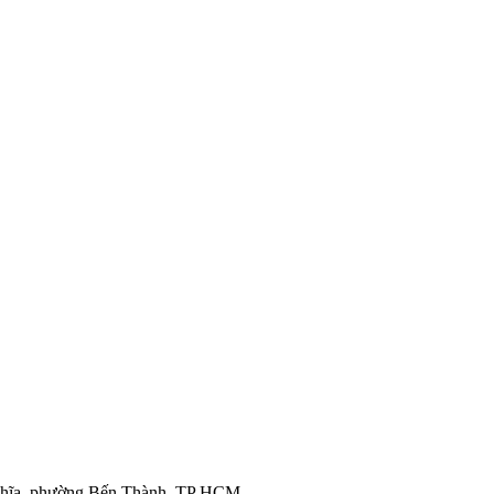
ghĩa, phường Bến Thành, TP HCM.