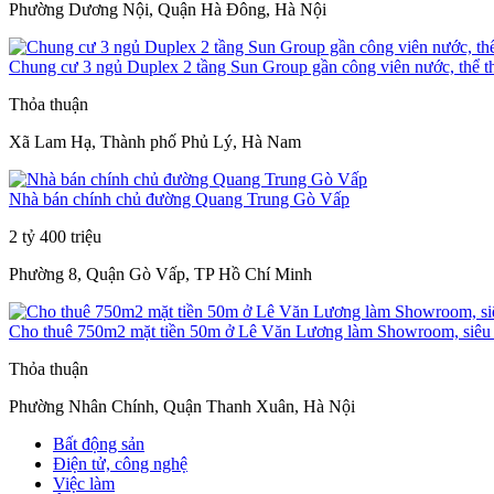
Phường Dương Nội, Quận Hà Đông, Hà Nội
Chung cư 3 ngủ Duplex 2 tầng Sun Group gần công viên nước, thể t
Thỏa thuận
Xã Lam Hạ, Thành phố Phủ Lý, Hà Nam
Nhà bán chính chủ đường Quang Trung Gò Vấp
2 tỷ 400 triệu
Phường 8, Quận Gò Vấp, TP Hồ Chí Minh
Cho thuê 750m2 mặt tiền 50m ở Lê Văn Lương làm Showroom, siêu t
Thỏa thuận
Phường Nhân Chính, Quận Thanh Xuân, Hà Nội
Bất động sản
Điện tử, công nghệ
Việc làm