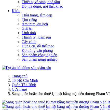
Thiết bị vệ sinh, nhà tắm
Đồ gia dụng, nội thất khác
Khác
Thời trang, làm đẹp
Thú cưng
Ẩm thực, du lịch
Giải trí
Linh tinh
Thanh lý, giảm giá
Cây cảnh
Dụng cụ, đồ thể thao
Đồ dùng văn phòng
Sản phẩm công nghiệp
Sản phẩm nông nghiệp
Trang chủ
TP Hồ Chí Minh
Quận Tân Bình
Cửa hàng
Sang quán hoặc cho thuê lại mặt bằng mặt tiền đường Phạm V