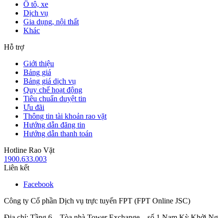
Ô tô, xe
Dịch vụ
Gia dụng, nội thất
Khác
Hỗ trợ
Giới thiệu
Bảng giá
Bảng giá dịch vụ
Quy chế hoạt động
Tiêu chuẩn duyệt tin
Ưu đãi
Thông tin tài khoản rao vặt
Hướng dẫn đăng tin
Hướng dẫn thanh toán
Hotline Rao Vặt
1900.633.003
Liên kết
Facebook
Công ty Cổ phần Dịch vụ trực tuyến FPT (FPT Online JSC)
Địa chỉ: Tầng 6 – Tòa nhà Tower Exchange – số 1 Nam Kỳ Khởi N