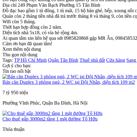
Địa chỉ 249 Phạm Văn Bạch Phường 15 Tân Bình
Đồ đạc bao gồm 1 tủ đông, 1 tủ mát, 15 bộ bàn ghé, bếp, xoong nồi c
Quán còn 2 tháng tiền nhà đã trả trước tháng 8 và tháng 9, còn tiền c
Wifi còn 5 tháng.
Thời hạn hợp đồng còn 2 năm.
Diện tích nhà 5x18, có vỉa hè rộng 4m.
Ai quan tâm xin liên hệ qua sdt 0985820868 gặp MR Ân, 09845853
Cảm ơn bạn đã quan tâm!
Xem thêm nội dung
Thu gọn nội dung
Tags:
TP Hồ Chí Minh
Quận Tân Bình
Thuê nhà đất
Cửa hàng
Sang
Gợi ý cho bạn:
Tin rao nổi bật
Bán căn Duplex 3 phòng ngủ, 2 WC tại Đội Nhân, diện tích 109 m2
7 tỷ 950 triệu
Phường Vĩnh Phúc, Quận Ba Đình, Hà Nội
Cho thuê gấp 3000m2 tầng 1 mặt đường Tố Hữu
Thỏa thuận