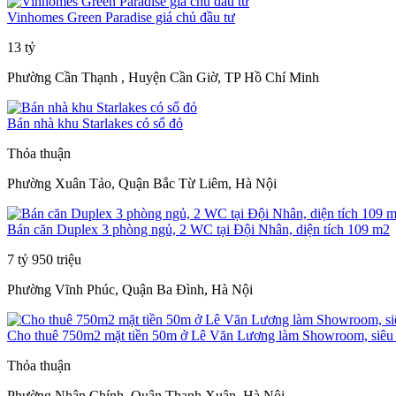
Vinhomes Green Paradise giá chủ đầu tư
13 tỷ
Phường Cần Thạnh , Huyện Cần Giờ, TP Hồ Chí Minh
Bán nhà khu Starlakes có sổ đỏ
Thỏa thuận
Phường Xuân Tảo, Quận Bắc Từ Liêm, Hà Nội
Bán căn Duplex 3 phòng ngủ, 2 WC tại Đội Nhân, diện tích 109 m2
7 tỷ 950 triệu
Phường Vĩnh Phúc, Quận Ba Đình, Hà Nội
Cho thuê 750m2 mặt tiền 50m ở Lê Văn Lương làm Showroom, siêu t
Thỏa thuận
Phường Nhân Chính, Quận Thanh Xuân, Hà Nội