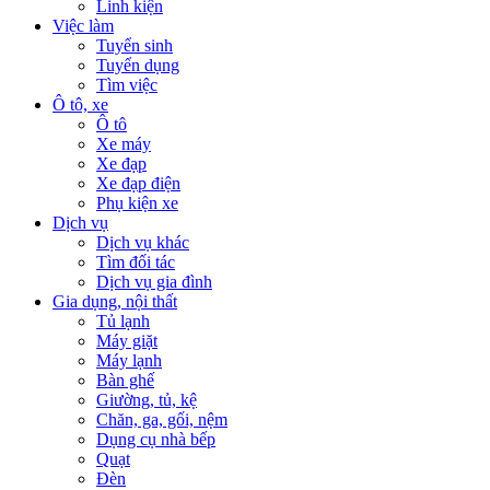
Linh kiện
Việc làm
Tuyển sinh
Tuyển dụng
Tìm việc
Ô tô, xe
Ô tô
Xe máy
Xe đạp
Xe đạp điện
Phụ kiện xe
Dịch vụ
Dịch vụ khác
Tìm đối tác
Dịch vụ gia đình
Gia dụng, nội thất
Tủ lạnh
Máy giặt
Máy lạnh
Bàn ghế
Giường, tủ, kệ
Chăn, ga, gối, nệm
Dụng cụ nhà bếp
Quạt
Đèn