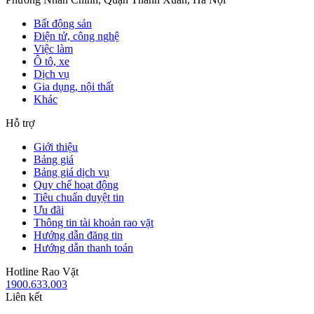
Bất động sản
Điện tử, công nghệ
Việc làm
Ô tô, xe
Dịch vụ
Gia dụng, nội thất
Khác
Hỗ trợ
Giới thiệu
Bảng giá
Bảng giá dịch vụ
Quy chế hoạt động
Tiêu chuẩn duyệt tin
Ưu đãi
Thông tin tài khoản rao vặt
Hướng dẫn đăng tin
Hướng dẫn thanh toán
Hotline Rao Vặt
1900.633.003
Liên kết