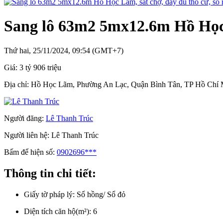
Sang lô 63m2 5mx12.6m Hồ Học L
Thứ hai, 25/11/2024, 09:54 (GMT+7)
Giá:
3 tỷ 906 triệu
Địa chỉ:
Hồ Học Lãm, Phường An Lạc, Quận Bình Tân, TP Hồ Chí 
Người đăng:
Lê Thanh Trúc
Người liên hệ:
Lê Thanh Trúc
Bấm để hiện số:
0902696***
Thông tin chi tiết:
Giấy tờ pháp lý:
Sổ hồng/ Sổ đỏ
Diện tích căn hộ(m²):
6