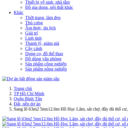
Thiết bị vệ sinh, nhà tắm
Đồ gia dụng, nội thất khác
Khác
Thời trang, làm đẹp
Thú cưng
Ẩm thực, du lịch
Giải trí
Linh tinh
Thanh lý, giảm giá
Cây cảnh
Dụng cụ, đồ thể thao
Đồ dùng văn phòng
Sản phẩm công nghiệp
Sản phẩm nông nghiệp
Trang chủ
TP Hồ Chí Minh
Quận Bình Tân
Đất, nền dự án
Sang lô 63m2 5mx12.6m Hồ Học Lãm, sát chợ, đầy đủ thổ cư, 