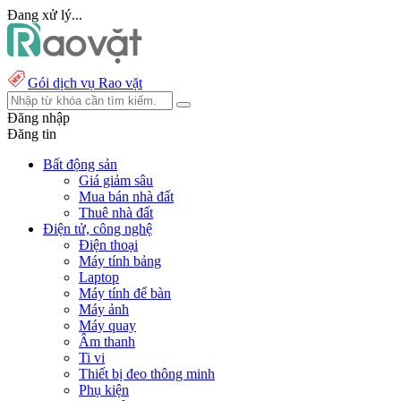
Đang xử lý...
Gói dịch vụ Rao vặt
Đăng nhập
Đăng tin
Bất động sản
Giá giảm sâu
Mua bán nhà đất
Thuê nhà đất
Điện tử, công nghệ
Điện thoại
Máy tính bảng
Laptop
Máy tính để bàn
Máy ảnh
Máy quay
Âm thanh
Ti vi
Thiết bị đeo thông minh
Phụ kiện