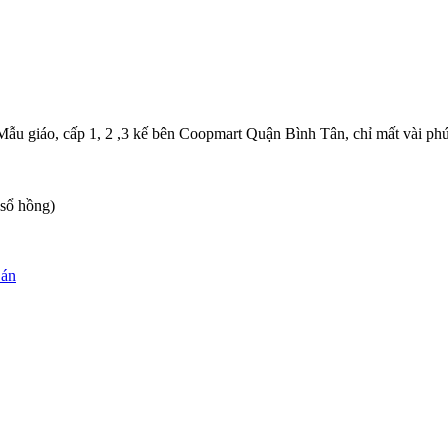
ẫu giáo, cấp 1, 2 ,3 kế bên Coopmart Quận Bình Tân, chỉ mất vài ph
 sổ hồng)
 án