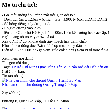
Mô tả chi tiết:
- Giá thật không ảo , tránh mất thời gian đôi bên
- Diện tích 5m x 12.6m = 63m2 + Giá : 3,906 tỷ (còn thương lượng)
- Sổ hồng riêng, xây dựng tự do .
- Lộ giới đường vào 25m
Tiện ích: Cách chợ Hồ Học Lãm 100m. Liền kề trường học các cấp: M
Ngân hàng hỗ trợ vay 80% giá đất
Xây dựng tự do, không dính quy hoạch hay tranh chấp
Khu dân cư đông đúc. Rất thích hợp mua ở hay đầu tư
Liên hệ : 0899.008.725 gặp em Trúc chính chủ (Xem vị trí thực tế và
Xem thêm nội dung
Thu gọn nội dung
Tags:
TP Hồ Chí Minh
Quận Bình Tân
Mua bán nhà đất
Đất, nền dự
Gợi ý cho bạn:
Tin rao nổi bật
Nhà bán chính chủ đường Quang Trung Gò Vấp
2 tỷ 400 triệu
Phường 8, Quận Gò Vấp, TP Hồ Chí Minh