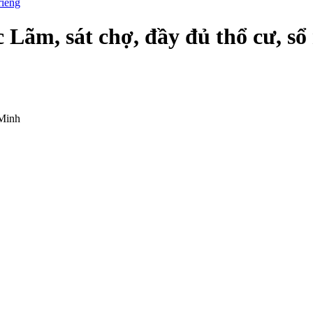
ãm, sát chợ, đầy đủ thổ cư, sổ 
Minh