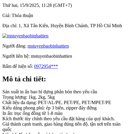
Thứ hai, 15/9/2025, 11:28 (GMT+7)
Giá:
Thỏa thuận
Địa chỉ:
1, Xã Tân Kiên, Huyện Bình Chánh, TP Hồ Chí Minh
Người đăng:
mstuyenbaobinhattien
Người liên hệ:
mstuyenbaobinhattien
Bấm để hiện số:
0972954***
Mô tả chi tiết:
Sản xuất in ấn bao bì đựng phân bón theo yêu cầu
Trọng lượng: 1kg, 2kg, 5kg
Chất liệu đa dạng: PET/AL/PE, PET/PE, PET/MPET/PE
Kiểu dáng phong phú: ép 3 biên, zipper đáy đứng
In ấn: trục ống đồng từ 1-8 màu
Kích thước tùy chỉnh theo yêu cầu đặt hàng của quý khách.
Giá thành cạnh tranh, giao hàng đúng tiến độ, tận nơi trên toàn
quốc