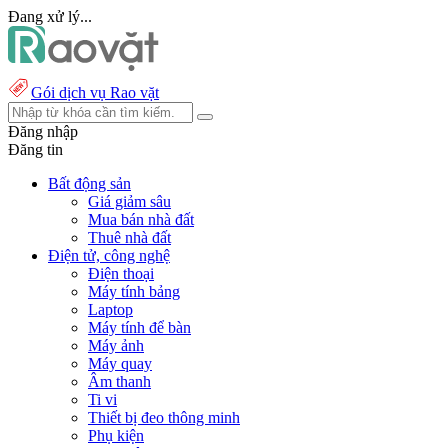
Đang xử lý...
Gói dịch vụ Rao vặt
Đăng nhập
Đăng tin
Bất động sản
Giá giảm sâu
Mua bán nhà đất
Thuê nhà đất
Điện tử, công nghệ
Điện thoại
Máy tính bảng
Laptop
Máy tính để bàn
Máy ảnh
Máy quay
Âm thanh
Ti vi
Thiết bị đeo thông minh
Phụ kiện