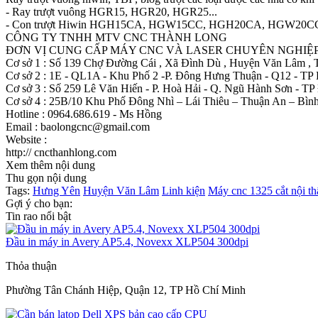
- Ray trượt vuông HGR15, HGR20, HGR25...
- Con trượt Hiwin HGH15CA, HGW15CC, HGH20CA, HGW20CC
CÔNG TY TNHH MTV CNC THÀNH LONG
ĐƠN VỊ CUNG CẤP MÁY CNC VÀ LASER CHUYÊN NGHIỆ
Cơ sở 1 : Số 139 Chợ Đường Cái , Xã Đình Dù , Huyện Văn Lâm ,
Cơ sở 2 : 1E - QL1A - Khu Phố 2 -P. Đông Hưng Thuận - Q12 - TP
Cơ sở 3 : Số 259 Lê Văn Hiến - P. Hoà Hải - Q. Ngũ Hành Sơn - T
Cơ sở 4 : 25B/10 Khu Phố Đông Nhì – Lái Thiêu – Thuận An – Bì
Hotline : 0964.686.619 - Ms Hồng
Email : baolongcnc@gmail.com
Website :
http:// cncthanhlong.com
Xem thêm nội dung
Thu gọn nội dung
Tags:
Hưng Yên
Huyện Văn Lâm
Linh kiện
Máy cnc 1325 cắt nội th
Gợi ý cho bạn:
Tin rao nổi bật
Đầu in máy in Avery AP5.4, Novexx XLP504 300dpi
Thỏa thuận
Phường Tân Chánh Hiệp, Quận 12, TP Hồ Chí Minh