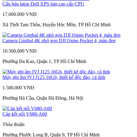
Cần bán latop Dell XPS bản cao cấp CPU
17.000.000 VNĐ
Xã Thới Tam Thôn, Huyện Hóc Môn, TP Hồ Chí Minh
Camera Gimbal 4K nhỏ gọn DJI Osmo Pocket 4, màu đen
10.500.000 VNĐ
Phường Đa Kao, Quận 1, TP Hồ Chí Minh
Máy ghi âm JVJ J125 16Gb, thiết kế độc đáo, cá tính
1.500.000 VNĐ
Phường Hà Cầu, Quận Hà Đông, Hà Nội
Cáp kết nối V680-A60
Thỏa thuận
Phường Phước Long B, Quận 9, TP Hồ Chí Minh