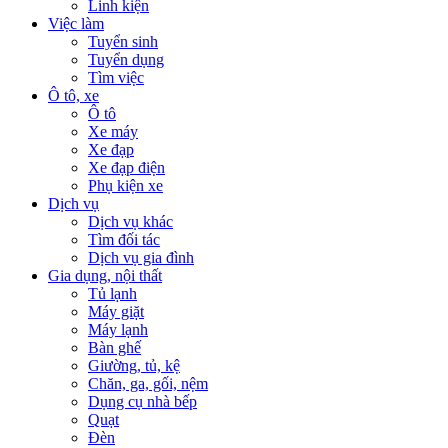
Linh kiện
Việc làm
Tuyển sinh
Tuyển dụng
Tìm việc
Ô tô, xe
Ô tô
Xe máy
Xe đạp
Xe đạp điện
Phụ kiện xe
Dịch vụ
Dịch vụ khác
Tìm đối tác
Dịch vụ gia đình
Gia dụng, nội thất
Tủ lạnh
Máy giặt
Máy lạnh
Bàn ghế
Giường, tủ, kệ
Chăn, ga, gối, nệm
Dụng cụ nhà bếp
Quạt
Đèn