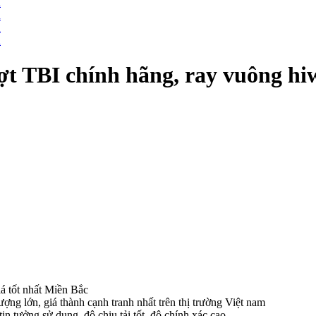
ượt TBI chính hãng, ray vuông hi
iá tốt nhất Miền Bắc
 lớn, giá thành cạnh tranh nhất trên thị trường Việt nam
in tưởng sử dụng, độ chịu tải tốt, độ chính xác cao .