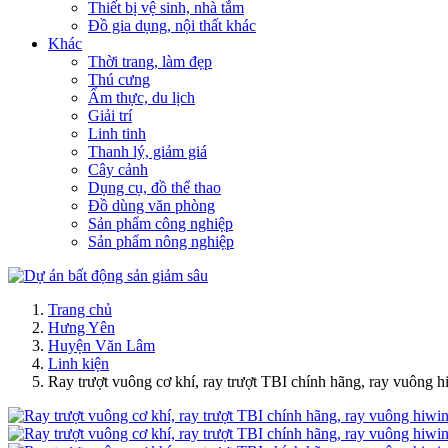
Thiết bị vệ sinh, nhà tắm
Đồ gia dụng, nội thất khác
Khác
Thời trang, làm đẹp
Thú cưng
Ẩm thực, du lịch
Giải trí
Linh tinh
Thanh lý, giảm giá
Cây cảnh
Dụng cụ, đồ thể thao
Đồ dùng văn phòng
Sản phẩm công nghiệp
Sản phẩm nông nghiệp
Trang chủ
Hưng Yên
Huyện Văn Lâm
Linh kiện
Ray trượt vuông cơ khí, ray trượt TBI chính hãng, ray vuông h