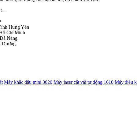
...
P
 Tỉnh Hưng Yên
 Hồ Chí Minh
P Đà Nẵng
nh Dương
ất
Máy khắc dấu mini 3020
Máy laser cắt vải tự động 1610
Máy điêu k