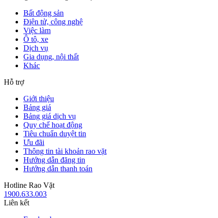
Bất động sản
Điện tử, công nghệ
Việc làm
Ô tô, xe
Dịch vụ
Gia dụng, nội thất
Khác
Hỗ trợ
Giới thiệu
Bảng giá
Bảng giá dịch vụ
Quy chế hoạt động
Tiêu chuẩn duyệt tin
Ưu đãi
Thông tin tài khoản rao vặt
Hướng dẫn đăng tin
Hướng dẫn thanh toán
Hotline Rao Vặt
1900.633.003
Liên kết