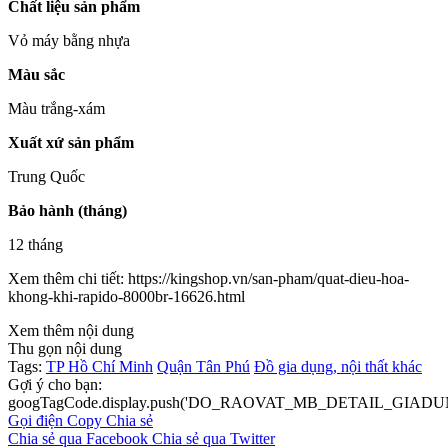
Chất liệu sản phẩm
Vỏ máy bằng nhựa
Màu sắc
Màu trắng-xám
Xuất xứ sản phẩm
Trung Quốc
Bảo hành (tháng)
12 tháng
Xem thêm chi tiết: https://kingshop.vn/san-pham/quat-dieu-hoa-
khong-khi-rapido-8000br-16626.html
Xem thêm nội dung
Thu gọn nội dung
Tags:
TP Hồ Chí Minh
Quận Tân Phú
Đồ gia dụng, nội thất khác
Gợi ý cho bạn:
googTagCode.display.push('DO_RAOVAT_MB_DETAIL_GIADU
Gọi điện
Copy
Chia sẻ
Chia sẻ qua Facebook
Chia sẻ qua Twitter