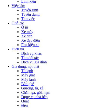
Linh kiện
Việc làm
Tuyển sinh
Tuyển dụng
Tìm việc
Ô tô, xe
Ô tô
Xe máy
Xe đạp
Xe đạp điện
Phụ kiện xe
Dịch vụ
Dịch vụ khác
Tìm đối tác
Dịch vụ gia đình
Gia dụng, nội thất
Tủ lạnh
Máy giặt
Máy lạnh
Bàn ghế
Giường, tủ, kệ
Chăn, ga, gối, nệm
Dụng cụ nhà bếp
Quạt
Đèn