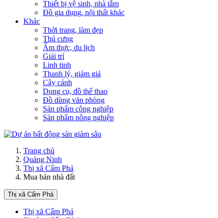
Thiết bị vệ sinh, nhà tắm
Đồ gia dụng, nội thất khác
Khác
Thời trang, làm đẹp
Thú cưng
Ẩm thực, du lịch
Giải trí
Linh tinh
Thanh lý, giảm giá
Cây cảnh
Dụng cụ, đồ thể thao
Đồ dùng văn phòng
Sản phẩm công nghiệp
Sản phẩm nông nghiệp
Trang chủ
Quảng Ninh
Thị xã Cẩm Phả
Mua bán nhà đất
Thị xã Cẩm Phả
Thị xã Cẩm Phả