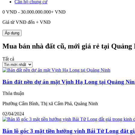
Căn hộ chung cư
0 VNĐ - 30.000.000.000+ VNĐ
Giá từ
VNĐ đến
+
VNĐ
Áp dụng
Mua bán nhà đất cũ, mới giá rẻ tại Quảng
Tất cả
Bán đất nền dự án mặt Vịnh Hạ Long tại Quảng Ni
Thỏa thuận
Phường Cẩm Bình, Thị xã Cẩm Phả, Quảng Ninh
02/04/2024
Bán lô góc 3 mặt tiền hướng vịnh Bái Tử Long đắt g