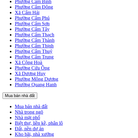
Phường Cẩm Bình
Phường Cẩm Ðông
Xã Cẩm Hải
Phường Cẩm Phú
Phường Cẩm Sơn
Phường Cẩm Tây
Phường Cẩm Thạch
Phường Cẩm Thành
Phường Cẩm Thịnh
Phường Cẩm Thuỷ
Phường Cẩm Trung
Xã Cộng Hoà
Phường Cửa Ông
Xã Dương Huy
Phường Mông Dương
Phường Quang Hanh
Mua bán nhà đất
Mua bán nhà đất
Nhà trong ngõ
Nhà mặt phố
Biệt thự, liền kề, phân lô
Đất, nền dự án
Kho bãi, nhà xưởng