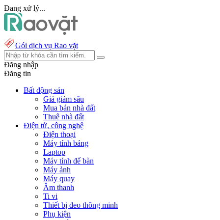
Đang xử lý...
Gói dịch vụ Rao vặt
Đăng nhập
Đăng tin
Bất động sản
Giá giảm sâu
Mua bán nhà đất
Thuê nhà đất
Điện tử, công nghệ
Điện thoại
Máy tính bảng
Laptop
Máy tính để bàn
Máy ảnh
Máy quay
Âm thanh
Ti vi
Thiết bị đeo thông minh
Phụ kiện