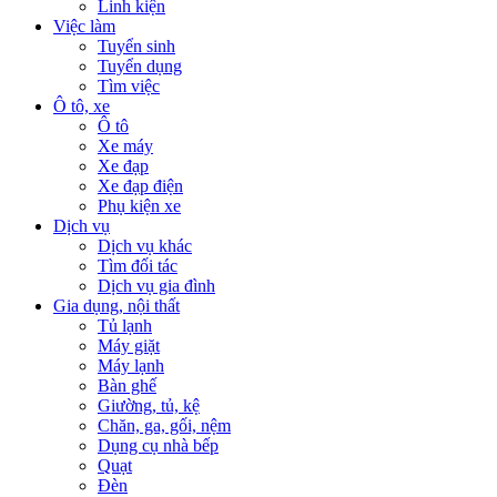
Linh kiện
Việc làm
Tuyển sinh
Tuyển dụng
Tìm việc
Ô tô, xe
Ô tô
Xe máy
Xe đạp
Xe đạp điện
Phụ kiện xe
Dịch vụ
Dịch vụ khác
Tìm đối tác
Dịch vụ gia đình
Gia dụng, nội thất
Tủ lạnh
Máy giặt
Máy lạnh
Bàn ghế
Giường, tủ, kệ
Chăn, ga, gối, nệm
Dụng cụ nhà bếp
Quạt
Đèn