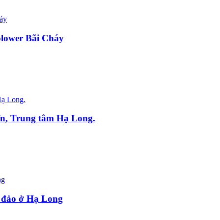
olower Bãi Cháy
ển, Trung tâm Hạ Long.
 đảo ở Hạ Long