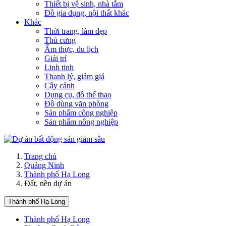
Thiết bị vệ sinh, nhà tắm
Đồ gia dụng, nội thất khác
Khác
Thời trang, làm đẹp
Thú cưng
Ẩm thực, du lịch
Giải trí
Linh tinh
Thanh lý, giảm giá
Cây cảnh
Dụng cụ, đồ thể thao
Đồ dùng văn phòng
Sản phẩm công nghiệp
Sản phẩm nông nghiệp
Trang chủ
Quảng Ninh
Thành phố Hạ Long
Đất, nền dự án
Thành phố Hạ Long
Thành phố Hạ Long