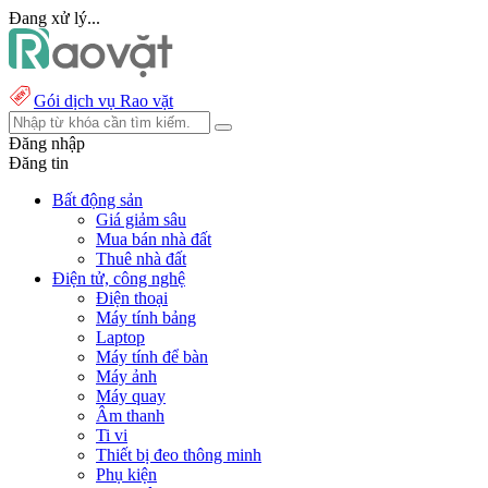
Đang xử lý...
Gói dịch vụ Rao vặt
Đăng nhập
Đăng tin
Bất động sản
Giá giảm sâu
Mua bán nhà đất
Thuê nhà đất
Điện tử, công nghệ
Điện thoại
Máy tính bảng
Laptop
Máy tính để bàn
Máy ảnh
Máy quay
Âm thanh
Ti vi
Thiết bị đeo thông minh
Phụ kiện