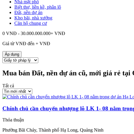
Nhà mặt phố
Biệt thự, liền kề, phân lô
Đất, nền dự án
Kho bãi, nhà xưởng
Căn hộ chung cư
0 VNĐ - 30.000.000.000+ VNĐ
Giá từ
VNĐ đến
+
VNĐ
Áp dụng
Mua bán Đất, nền dự án cũ, mới giá rẻ tạ
Tất cả
Chính chủ cần chuyển nhượng lô LK 1- 08 nằm tron
Thỏa thuận
Phường Bãi Cháy, Thành phố Hạ Long, Quảng Ninh