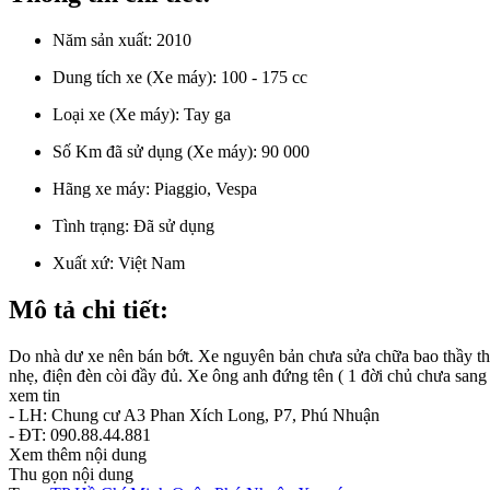
Năm sản xuất:
2010
Dung tích xe (Xe máy):
100 - 175 cc
Loại xe (Xe máy):
Tay ga
Số Km đã sử dụng (Xe máy):
90 000
Hãng xe máy:
Piaggio, Vespa
Tình trạng:
Đã sử dụng
Xuất xứ:
Việt Nam
Mô tả chi tiết:
Do nhà dư xe nên bán bớt. Xe nguyên bản chưa sửa chữa bao thầy thợ 
nhẹ, điện đèn còi đầy đủ. Xe ông anh đứng tên ( 1 đời chủ chưa sang 
xem tin
- LH: Chung cư A3 Phan Xích Long, P7, Phú Nhuận
- ĐT: 090.88.44.881
Xem thêm nội dung
Thu gọn nội dung