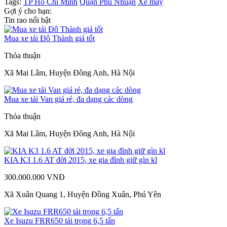
Tags:
TP Hồ Chí Minh
Quận Phú Nhuận
Xe máy
Gợi ý cho bạn:
Tin rao nổi bật
Mua xe tải Đô Thành giá tốt
Thỏa thuận
Xã Mai Lâm, Huyện Đông Anh, Hà Nội
Mua xe tải Van giá rẻ, đa dạng các dòng
Thỏa thuận
Xã Mai Lâm, Huyện Đông Anh, Hà Nội
KIA K3 1.6 AT đời 2015, xe gia đình giữ gìn kĩ
300.000.000 VNĐ
Xã Xuân Quang 1, Huyện Đồng Xuân, Phú Yên
Xe Isuzu FRR650 tải trọng 6,5 tấn