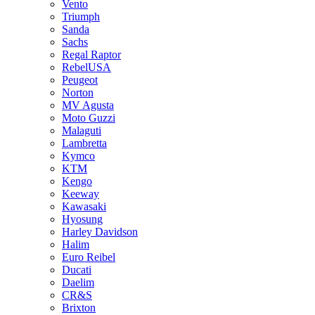
Vento
Triumph
Sanda
Sachs
Regal Raptor
RebelUSA
Peugeot
Norton
MV Agusta
Moto Guzzi
Malaguti
Lambretta
Kymco
KTM
Kengo
Keeway
Kawasaki
Hyosung
Harley Davidson
Halim
Euro Reibel
Ducati
Daelim
CR&S
Brixton