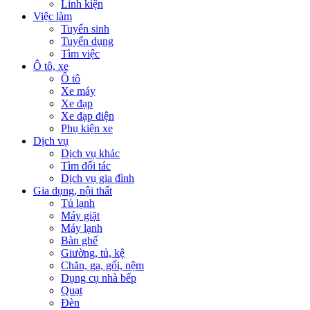
Linh kiện
Việc làm
Tuyển sinh
Tuyển dụng
Tìm việc
Ô tô, xe
Ô tô
Xe máy
Xe đạp
Xe đạp điện
Phụ kiện xe
Dịch vụ
Dịch vụ khác
Tìm đối tác
Dịch vụ gia đình
Gia dụng, nội thất
Tủ lạnh
Máy giặt
Máy lạnh
Bàn ghế
Giường, tủ, kệ
Chăn, ga, gối, nệm
Dụng cụ nhà bếp
Quạt
Đèn