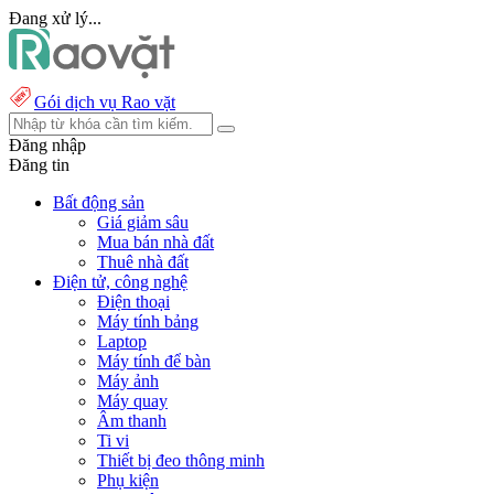
Đang xử lý...
Gói dịch vụ Rao vặt
Đăng nhập
Đăng tin
Bất động sản
Giá giảm sâu
Mua bán nhà đất
Thuê nhà đất
Điện tử, công nghệ
Điện thoại
Máy tính bảng
Laptop
Máy tính để bàn
Máy ảnh
Máy quay
Âm thanh
Ti vi
Thiết bị đeo thông minh
Phụ kiện