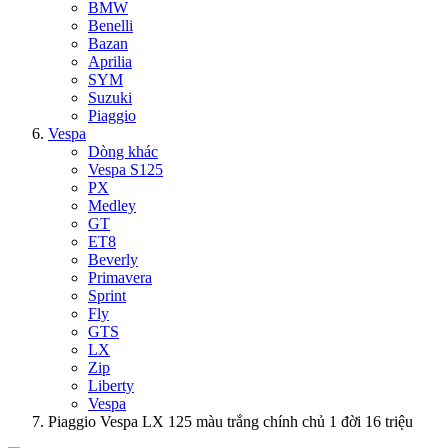
BMW
Benelli
Bazan
Aprilia
SYM
Suzuki
Piaggio
Vespa
Dòng khác
Vespa S125
PX
Medley
GT
ET8
Beverly
Primavera
Sprint
Fly
GTS
LX
Zip
Liberty
Vespa
Piaggio Vespa LX 125 màu trắng chính chủ 1 đời 16 triệu