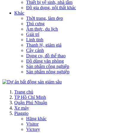
Thiết bị vệ sinh, nhà tắm
Đồ gia dụng, nội thất khác
Khác
Thời trang, làm đẹp
Thú cưng
Ẩm thực, du lịch
Giải trí
Linh tinh
Thanh lý, giảm giá
Cây cảnh
Dụng cụ, đồ thể thao
Đồ dùng văn phòng
Sản phẩm công nghiệp
Sản phẩm nông nghiệp
Trang chủ
TP Hồ Chí Minh
Quận Phú Nhuận
Xe máy
Piaggio
Hãng khác
Visitor
Victory