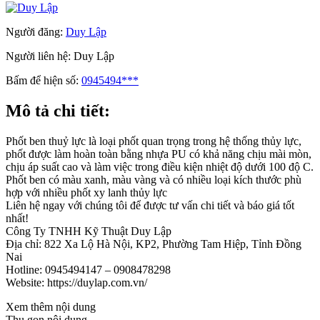
Người đăng:
Duy Lập
Người liên hệ:
Duy Lập
Bấm để hiện số:
0945494***
Mô tả chi tiết:
Phốt ben thuỷ lực là loại phốt quan trọng trong hệ thống thủy lực,
phốt được làm hoàn toàn bằng nhựa PU có khả năng chịu mài mòn,
chịu áp suất cao và làm việc trong điều kiện nhiệt độ dưới 100 độ C.
Phốt ben có màu xanh, màu vàng và có nhiều loại kích thước phù
hợp với nhiều phốt xy lanh thủy lực
Liên hệ ngay với chúng tôi để được tư vấn chi tiết và báo giá tốt
nhất!
Công Ty TNHH Kỹ Thuật Duy Lập
Địa chỉ: 822 Xa Lộ Hà Nội, KP2, Phường Tam Hiệp, Tỉnh Đồng
Nai
Hotline: 0945494147 – 0908478298
Website: https://duylap.com.vn/
Xem thêm nội dung
Thu gọn nội dung