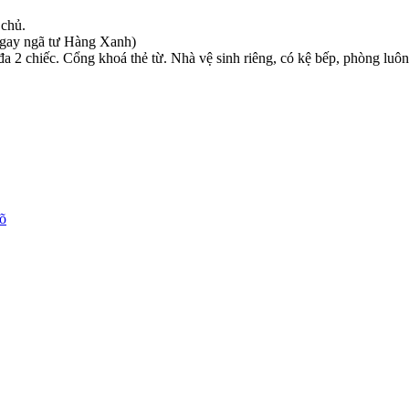
 chủ.
Ngay ngã tư Hàng Xanh)
 đa 2 chiếc. Cổng khoá thẻ từ. Nhà vệ sinh riêng, có kệ bếp, phòng lu
õ