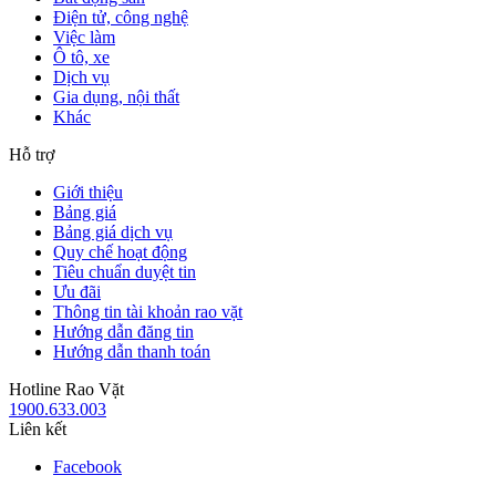
Điện tử, công nghệ
Việc làm
Ô tô, xe
Dịch vụ
Gia dụng, nội thất
Khác
Hỗ trợ
Giới thiệu
Bảng giá
Bảng giá dịch vụ
Quy chế hoạt động
Tiêu chuẩn duyệt tin
Ưu đãi
Thông tin tài khoản rao vặt
Hướng dẫn đăng tin
Hướng dẫn thanh toán
Hotline Rao Vặt
1900.633.003
Liên kết
Facebook