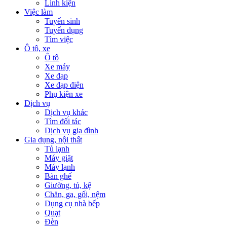
Linh kiện
Việc làm
Tuyển sinh
Tuyển dụng
Tìm việc
Ô tô, xe
Ô tô
Xe máy
Xe đạp
Xe đạp điện
Phụ kiện xe
Dịch vụ
Dịch vụ khác
Tìm đối tác
Dịch vụ gia đình
Gia dụng, nội thất
Tủ lạnh
Máy giặt
Máy lạnh
Bàn ghế
Giường, tủ, kệ
Chăn, ga, gối, nệm
Dụng cụ nhà bếp
Quạt
Đèn