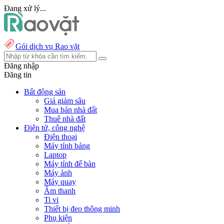
Đang xử lý...
Gói dịch vụ Rao vặt
Đăng nhập
Đăng tin
Bất động sản
Giá giảm sâu
Mua bán nhà đất
Thuê nhà đất
Điện tử, công nghệ
Điện thoại
Máy tính bảng
Laptop
Máy tính để bàn
Máy ảnh
Máy quay
Âm thanh
Ti vi
Thiết bị đeo thông minh
Phụ kiện