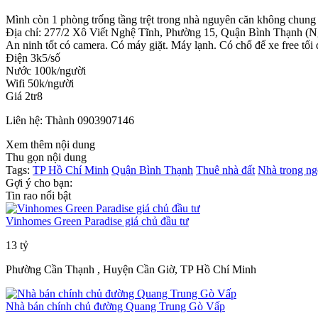
Mình còn 1 phòng trống tầng trệt trong nhà nguyên căn không chung
Địa chỉ: 277/2 Xô Viết Nghệ Tĩnh, Phường 15, Quận Bình Thạnh (
An ninh tốt có camera. Có máy giặt. Máy lạnh. Có chổ để xe free tối
Điện 3k5/số
Nước 100k/người
Wifi 50k/người
Giá 2tr8
Liên hệ: Thành 0903907146
Xem thêm nội dung
Thu gọn nội dung
Tags:
TP Hồ Chí Minh
Quận Bình Thạnh
Thuê nhà đất
Nhà trong ng
Gợi ý cho bạn:
Tin rao nổi bật
Vinhomes Green Paradise giá chủ đầu tư
13 tỷ
Phường Cần Thạnh , Huyện Cần Giờ, TP Hồ Chí Minh
Nhà bán chính chủ đường Quang Trung Gò Vấp