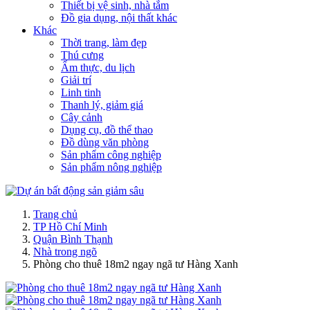
Thiết bị vệ sinh, nhà tắm
Đồ gia dụng, nội thất khác
Khác
Thời trang, làm đẹp
Thú cưng
Ẩm thực, du lịch
Giải trí
Linh tinh
Thanh lý, giảm giá
Cây cảnh
Dụng cụ, đồ thể thao
Đồ dùng văn phòng
Sản phẩm công nghiệp
Sản phẩm nông nghiệp
Trang chủ
TP Hồ Chí Minh
Quận Bình Thạnh
Nhà trong ngõ
Phòng cho thuê 18m2 ngay ngã tư Hàng Xanh