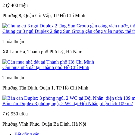
2 tỷ 400 triệu
Phường 8, Quận Gò Vấp, TP Hồ Chí Minh
Chung cư 3 ngủ Duplex 2 tầng Sun Group gần công viên nước, thể t
Thỏa thuận
Xã Lam Hạ, Thành phố Phủ Lý, Hà Nam
Cần mua nhà đất tại Thành phố Hồ Chí Minh
Thỏa thuận
Phường Tân Định, Quận 1, TP Hồ Chí Minh
Bán căn Duplex 3 phòng ngủ, 2 WC tại Đội Nhân, diện tích 109 m2
7 tỷ 950 triệu
Phường Vĩnh Phúc, Quận Ba Đình, Hà Nội
Bất động sản