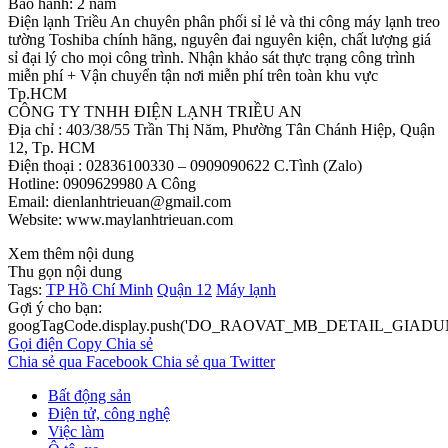
Bảo hành: 2 năm
Điện lạnh Triều An chuyên phân phối sỉ lẻ và thi công máy lạnh treo
tường Toshiba chính hãng, nguyên đai nguyên kiện, chất lượng giá
sỉ đại lý cho mọi công trình. Nhận khảo sát thực trạng công trình
miễn phí + Vận chuyển tận nơi miễn phí trên toàn khu vực
Tp.HCM
CÔNG TY TNHH ĐIỆN LẠNH TRIỀU AN
Địa chỉ : 403/38/55 Trần Thị Năm, Phường Tân Chánh Hiệp, Quận
12, Tp. HCM
Điện thoại : 02836100330 – 0909090622 C.Tình (Zalo)
Hotline: 0909629980 A Công
Email: dienlanhtrieuan@gmail.com
Website: www.maylanhtrieuan.com
Xem thêm nội dung
Thu gọn nội dung
Tags:
TP Hồ Chí Minh
Quận 12
Máy lạnh
Gợi ý cho bạn:
googTagCode.display.push('DO_RAOVAT_MB_DETAIL_GIADU
Gọi điện
Copy
Chia sẻ
Chia sẻ qua Facebook
Chia sẻ qua Twitter
Bất động sản
Điện tử, công nghệ
Việc làm