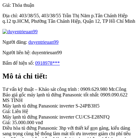
Giá:
Thỏa thuận
Địa chỉ:
403/38/55, 403/38/55 Trần Thị Năm p.Tân Chánh Hiệp
q.12 tp.HCM, Phường Tân Chánh Hiệp, Quận 12, TP Hồ Chí Minh
Người đăng:
duyentrieuan99
Người liên hệ:
duyentrieuan99
Bấm để hiện số:
0918978***
Mô tả chi tiết:
Tư vấn kỹ thuật – Khảo sát công trình : 0909.629.980 Mr.Công
Báo giá gốc máy lạnh tủ đứng Panasonic tốt nhất: 0909.090.622
MS TÌNH
Máy lạnh tủ đứng Panasonic inverter S-24PB3H5
Giá: Liên Hệ
Máy lạnh tủ đứng Panasonic inverter CU/CS-E28NFQ
Giá: 35.000.000 vnđ
Điều hòa tủ đứng Panasonic 3hp với thiết kế gọn gàng, kiểu dáng
sang trọng cùng hệ thống làm mát tối ưu invetrer giảm chi phí tiêu