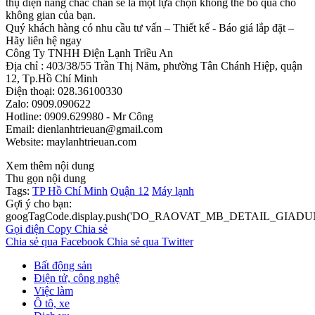
thụ điện năng chắc chắn sẽ là một lựa chọn không thể bỏ qua cho
không gian của bạn.
Quý khách hàng có nhu cầu tư vấn – Thiết kế - Báo giá lắp đặt –
Hãy liên hệ ngay
Công Ty TNHH Điện Lạnh Triều An
Địa chỉ : 403/38/55 Trần Thị Năm, phường Tân Chánh Hiệp, quận
12, Tp.Hồ Chí Minh
Điện thoại: 028.36100330
Zalo: 0909.090622
Hotline: 0909.629980 - Mr Công
Email: dienlanhtrieuan@gmail.com
Website: maylanhtrieuan.com
Xem thêm nội dung
Thu gọn nội dung
Tags:
TP Hồ Chí Minh
Quận 12
Máy lạnh
Gợi ý cho bạn:
googTagCode.display.push('DO_RAOVAT_MB_DETAIL_GIADU
Gọi điện
Copy
Chia sẻ
Chia sẻ qua Facebook
Chia sẻ qua Twitter
Bất động sản
Điện tử, công nghệ
Việc làm
Ô tô, xe