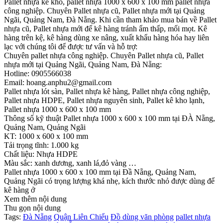
Pallet nhựa kê kho, pallet nhựa 1000 x 600 x 100 mm pallet nhựa
công nghiệp. Chuyên Pallet nhựa cũ, Pallet nhựa mới tại Quảng
Ngãi, Quảng Nam, Đà Nẵng. Khi cần tham khảo mua bán về Pallet
nhựa cũ, Pallet nhựa mới để kê hàng tránh ẩm thấp, mối mọt. Kê
hàng trên kệ, kê hàng dùng xe nâng, xuất khẩu hàng hóa hay liên
lạc với chúng tôi để được tư vấn và hỗ trợ:
Chuyên pallet nhựa công nghiệp. Chuyên Pallet nhựa cũ, Pallet
nhựa mới tại Quảng Ngãi, Quảng Nam, Đà Nẵng:
Hotline: 0905566038
Email: hoang.anphu2@gmail.com
Pallet nhựa lót sàn, Pallet nhựa kê hàng, Pallet nhựa công nghiệp,
Pallet nhựa HDPE, Pallet nhựa nguyên sinh, Pallet kê kho lạnh,
Pallet nhựa 1000 x 600 x 100 mm
Thông số kỹ thuật Pallet nhựa 1000 x 600 x 100 mm tại ĐÀ Nẵng,
Quảng Nam, Quảng Ngãi
KT: 1000 x 600 x 100 mm
Tải trọng tĩnh: 1.000 kg
Chất liệu: Nhựa HDPE
Màu sắc: xanh dương, xanh lá,đỏ vàng …
Pallet nhựa 1000 x 600 x 100 mm tại Đầ Nẵng, Quảng Nam,
Quảng Ngãi có trọng lượng khá nhẹ, kích thước nhỏ được dùng để
kê hàng ở
Xem thêm nội dung
Thu gọn nội dung
Tags:
Đà Nẵng
Quận Liên Chiểu
Đồ dùng văn phòng
pallet nhựa