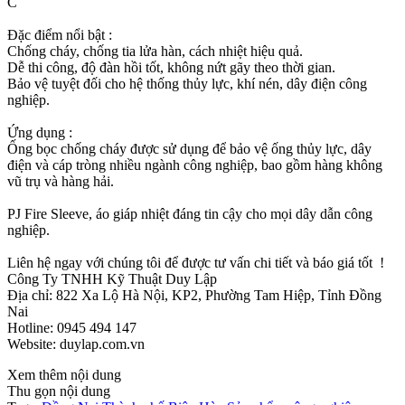
C
Đặc điểm nổi bật :
Chống cháy, chống tia lửa hàn, cách nhiệt hiệu quả.
Dễ thi công, độ đàn hồi tốt, không nứt gãy theo thời gian.
Bảo vệ tuyệt đối cho hệ thống thủy lực, khí nén, dây điện công
nghiệp.
Ứng dụng :
Ống bọc chống cháy được sử dụng để bảo vệ ống thủy lực, dây
điện và cáp tròng nhiều ngành công nghiệp, bao gồm hàng không
vũ trụ và hàng hải.
PJ Fire Sleeve, áo giáp nhiệt đáng tin cậy cho mọi dây dẫn công
nghiệp.
Liên hệ ngay với chúng tôi để được tư vấn chi tiết và báo giá tốt !
Công Ty TNHH Kỹ Thuật Duy Lập
Địa chỉ: 822 Xa Lộ Hà Nội, KP2, Phường Tam Hiệp, Tỉnh Đồng
Nai
Hotline: 0945 494 147
Website: duylap.com.vn
Xem thêm nội dung
Thu gọn nội dung