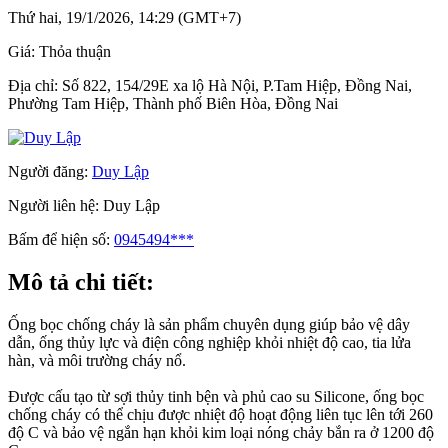
Thứ hai, 19/1/2026, 14:29 (GMT+7)
Giá:
Thỏa thuận
Địa chỉ:
Số 822, 154/29E xa lộ Hà Nội, P.Tam Hiệp, Đồng Nai,
Phường Tam Hiệp, Thành phố Biên Hòa, Đồng Nai
Người đăng:
Duy Lập
Người liên hệ:
Duy Lập
Bấm để hiện số:
0945494***
Mô tả chi tiết:
Ống bọc chống cháy là sản phẩm chuyên dụng giúp bảo vệ dây
dẫn, ống thủy lực và điện công nghiệp khỏi nhiệt độ cao, tia lửa
hàn, và môi trường cháy nổ.
Được cấu tạo từ sợi thủy tinh bện và phủ cao su Silicone, ống bọc
chống cháy có thể chịu được nhiệt độ hoạt động liên tục lên tới 260
độ C và bảo vệ ngắn hạn khỏi kim loại nóng chảy bắn ra ở 1200 độ