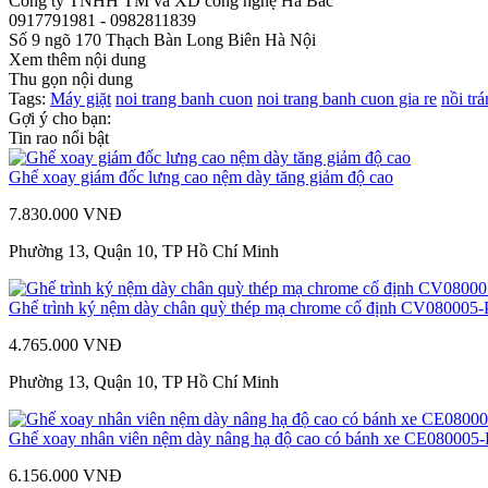
Công ty TNHH TM và XD công nghệ Hà Bắc
0917791981 - 0982811839
Số 9 ngõ 170 Thạch Bàn Long Biên Hà Nội
Xem thêm nội dung
Thu gọn nội dung
Tags:
Máy giặt
noi trang banh cuon
noi trang banh cuon gia re
nồi tr
Gợi ý cho bạn:
Tin rao nổi bật
Ghế xoay giám đốc lưng cao nệm dày tăng giảm độ cao
7.830.000 VNĐ
Phường 13, Quận 10, TP Hồ Chí Minh
Ghế trình ký nệm dày chân quỳ thép mạ chrome cố định CV080005-
4.765.000 VNĐ
Phường 13, Quận 10, TP Hồ Chí Minh
Ghế xoay nhân viên nệm dày nâng hạ độ cao có bánh xe CE080005-
6.156.000 VNĐ