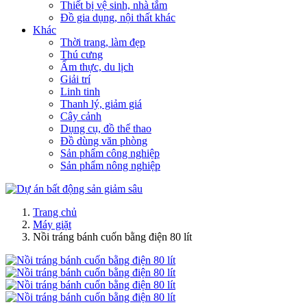
Thiết bị vệ sinh, nhà tắm
Đồ gia dụng, nội thất khác
Khác
Thời trang, làm đẹp
Thú cưng
Ẩm thực, du lịch
Giải trí
Linh tinh
Thanh lý, giảm giá
Cây cảnh
Dụng cụ, đồ thể thao
Đồ dùng văn phòng
Sản phẩm công nghiệp
Sản phẩm nông nghiệp
Trang chủ
Máy giặt
Nồi tráng bánh cuốn bằng điện 80 lít