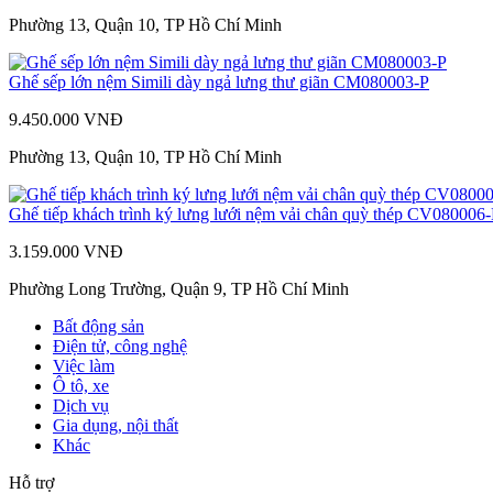
Phường 13, Quận 10, TP Hồ Chí Minh
Ghế sếp lớn nệm Simili dày ngả lưng thư giãn CM080003-P
9.450.000 VNĐ
Phường 13, Quận 10, TP Hồ Chí Minh
Ghế tiếp khách trình ký lưng lưới nệm vải chân quỳ thép CV080006
3.159.000 VNĐ
Phường Long Trường, Quận 9, TP Hồ Chí Minh
Bất động sản
Điện tử, công nghệ
Việc làm
Ô tô, xe
Dịch vụ
Gia dụng, nội thất
Khác
Hỗ trợ