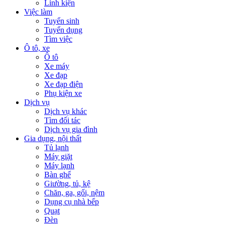
Linh kiện
Việc làm
Tuyển sinh
Tuyển dụng
Tìm việc
Ô tô, xe
Ô tô
Xe máy
Xe đạp
Xe đạp điện
Phụ kiện xe
Dịch vụ
Dịch vụ khác
Tìm đối tác
Dịch vụ gia đình
Gia dụng, nội thất
Tủ lạnh
Máy giặt
Máy lạnh
Bàn ghế
Giường, tủ, kệ
Chăn, ga, gối, nệm
Dụng cụ nhà bếp
Quạt
Đèn