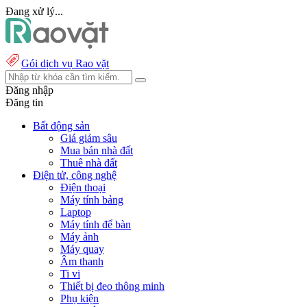
Đang xử lý...
Gói dịch vụ Rao vặt
Đăng nhập
Đăng tin
Bất động sản
Giá giảm sâu
Mua bán nhà đất
Thuê nhà đất
Điện tử, công nghệ
Điện thoại
Máy tính bảng
Laptop
Máy tính để bàn
Máy ảnh
Máy quay
Âm thanh
Ti vi
Thiết bị đeo thông minh
Phụ kiện