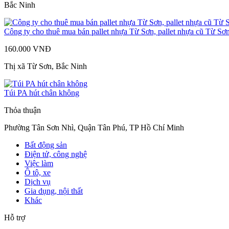
Bắc Ninh
Công ty cho thuê mua bán pallet nhựa Từ Sơn, pallet nhựa cũ Từ Sơ
160.000 VNĐ
Thị xã Từ Sơn, Bắc Ninh
Túi PA hút chân không
Thỏa thuận
Phường Tân Sơn Nhì, Quận Tân Phú, TP Hồ Chí Minh
Bất động sản
Điện tử, công nghệ
Việc làm
Ô tô, xe
Dịch vụ
Gia dụng, nội thất
Khác
Hỗ trợ