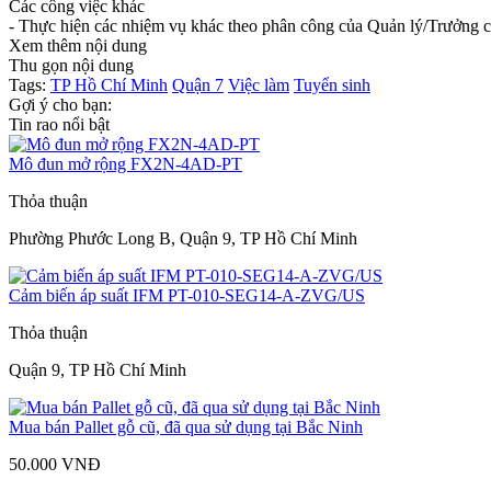
Các công việc khác
- Thực hiện các nhiệm vụ khác theo phân công của Quản lý/Trưởng c
Xem thêm nội dung
Thu gọn nội dung
Tags:
TP Hồ Chí Minh
Quận 7
Việc làm
Tuyển sinh
Gợi ý cho bạn:
Tin rao nổi bật
Mô đun mở rộng FX2N-4AD-PT
Thỏa thuận
Phường Phước Long B, Quận 9, TP Hồ Chí Minh
Cảm biến áp suất IFM PT-010-SEG14-A-ZVG/US
Thỏa thuận
Quận 9, TP Hồ Chí Minh
Mua bán Pallet gỗ cũ, đã qua sử dụng tại Bắc Ninh
50.000 VNĐ