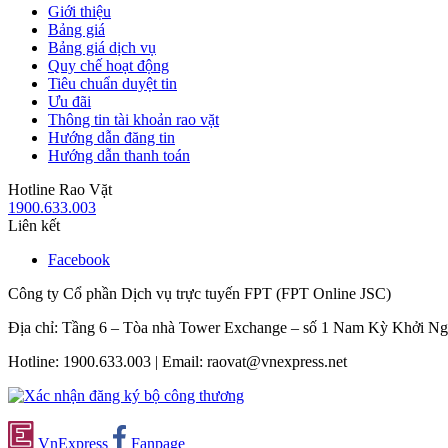
Giới thiệu
Bảng giá
Bảng giá dịch vụ
Quy chế hoạt động
Tiêu chuẩn duyệt tin
Ưu đãi
Thông tin tài khoản rao vặt
Hướng dẫn đăng tin
Hướng dẫn thanh toán
Hotline Rao Vặt
1900.633.003
Liên kết
Facebook
Công ty Cổ phần Dịch vụ trực tuyến FPT (FPT Online JSC)
Địa chỉ: Tầng 6 – Tòa nhà Tower Exchange – số 1 Nam Kỳ Khởi N
Hotline: 1900.633.003 | Email: raovat@vnexpress.net
VnExpress
Fanpage