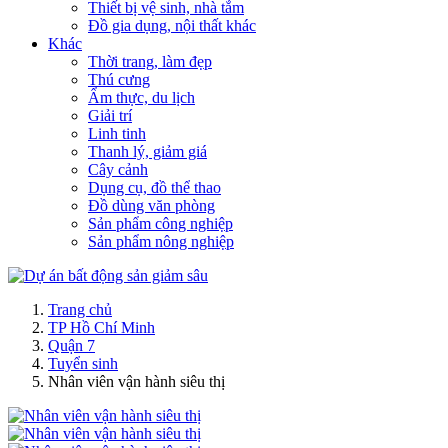
Thiết bị vệ sinh, nhà tắm
Đồ gia dụng, nội thất khác
Khác
Thời trang, làm đẹp
Thú cưng
Ẩm thực, du lịch
Giải trí
Linh tinh
Thanh lý, giảm giá
Cây cảnh
Dụng cụ, đồ thể thao
Đồ dùng văn phòng
Sản phẩm công nghiệp
Sản phẩm nông nghiệp
Trang chủ
TP Hồ Chí Minh
Quận 7
Tuyển sinh
Nhân viên vận hành siêu thị