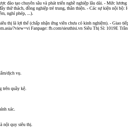
 được đào tạo chuyên sâu và phát triển nghề nghiệp lâu dài. - Mức lương
ầy thử thách, đồng nghiệp trẻ trung, thân thiện. - Các sự kiện nội bộ:
m, nghỉ phép, ...).
u thị là lợi thế (chấp nhận ứng viên chưa có kinh nghiệm). - Giao tiếp 
edcom.asia/?view=vi Fanpage: fb.com/sieuthisi.vn Siêu Thị Sỉ: 1019E
hẩm/dịch vụ.
g trên quầy kệ.
ính xác.
 nội quy siêu thị.