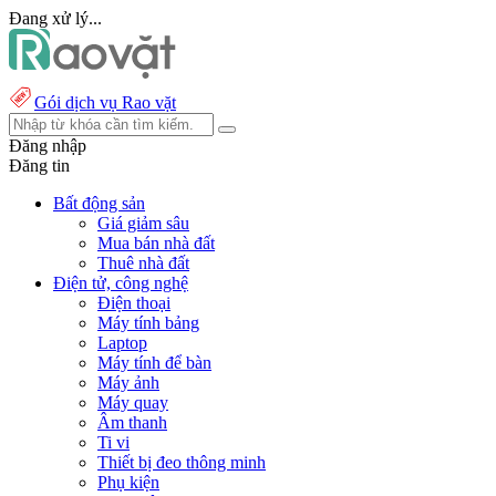
Đang xử lý...
Gói dịch vụ Rao vặt
Đăng nhập
Đăng tin
Bất động sản
Giá giảm sâu
Mua bán nhà đất
Thuê nhà đất
Điện tử, công nghệ
Điện thoại
Máy tính bảng
Laptop
Máy tính để bàn
Máy ảnh
Máy quay
Âm thanh
Ti vi
Thiết bị đeo thông minh
Phụ kiện