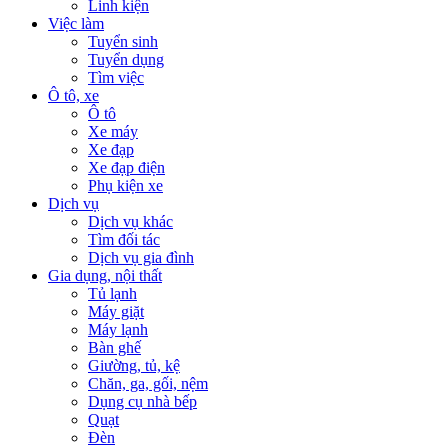
Linh kiện
Việc làm
Tuyển sinh
Tuyển dụng
Tìm việc
Ô tô, xe
Ô tô
Xe máy
Xe đạp
Xe đạp điện
Phụ kiện xe
Dịch vụ
Dịch vụ khác
Tìm đối tác
Dịch vụ gia đình
Gia dụng, nội thất
Tủ lạnh
Máy giặt
Máy lạnh
Bàn ghế
Giường, tủ, kệ
Chăn, ga, gối, nệm
Dụng cụ nhà bếp
Quạt
Đèn