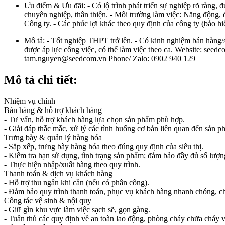
Ưu điểm & Ưu đãi:
- Có lộ trình phát triển sự nghiệp rõ ràng,
chuyên nghiệp, thân thiện. - Môi trường làm việc: Năng động, đ
Công ty. - Các phúc lợi khác theo quy định của công ty (bảo hiể
Mô tả:
- Tốt nghiệp THPT trở lên. - Có kinh nghiệm bán hàng/siê
được áp lực công việc, có thể làm việc theo ca. Website: se
tam.nguyen@seedcom.vn Phone/ Zalo: 0902 940 129
Mô tả chi tiết:
Nhiệm vụ chính
Bán hàng & hỗ trợ khách hàng
- Tư vấn, hỗ trợ khách hàng lựa chọn sản phẩm phù hợp.
- Giải đáp thắc mắc, xử lý các tình huống cơ bản liên quan đến sản p
Trưng bày & quản lý hàng hóa
- Sắp xếp, trưng bày hàng hóa theo đúng quy định của siêu thị.
- Kiểm tra hạn sử dụng, tình trạng sản phẩm; đảm bảo đầy đủ số lượn
- Thực hiện nhập/xuất hàng theo quy trình.
Thanh toán & dịch vụ khách hàng
- Hỗ trợ thu ngân khi cần (nếu có phân công).
- Đảm bảo quy trình thanh toán, phục vụ khách hàng nhanh chóng, ch
Công tác vệ sinh & nội quy
- Giữ gìn khu vực làm việc sạch sẽ, gọn gàng.
- Tuân thủ các quy định về an toàn lao động, phòng cháy chữa cháy và