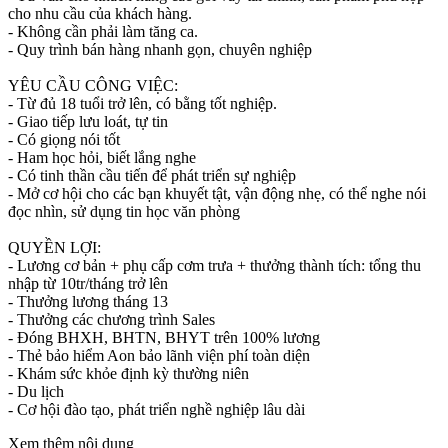
cho nhu cầu của khách hàng.
- Không cần phải làm tăng ca.
- Quy trình bán hàng nhanh gọn, chuyên nghiệp
YÊU CẦU CÔNG VIỆC:
- Từ đủ 18 tuổi trở lên, có bằng tốt nghiệp.
- Giao tiếp lưu loát, tự tin
- Có giọng nói tốt
- Ham học hỏi, biết lắng nghe
- Có tinh thần cầu tiến để phát triển sự nghiệp
- Mở cơ hội cho các bạn khuyết tật, vận động nhẹ, có thể nghe nói
đọc nhìn, sử dụng tin học văn phòng
QUYỀN LỢI:
- Lương cơ bản + phụ cấp cơm trưa + thưởng thành tích: tổng thu
nhập từ 10tr/tháng trở lên
- Thưởng lương tháng 13
- Thưởng các chương trình Sales
- Đóng BHXH, BHTN, BHYT trên 100% lương
- Thẻ bảo hiểm Aon bảo lãnh viện phí toàn diện
- Khám sức khỏe định kỳ thường niên
- Du lịch
- Cơ hội đào tạo, phát triển nghề nghiệp lâu dài
Xem thêm nội dung