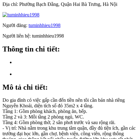
Địa chỉ:
Phường Bạch Đằng, Quận Hai Bà Trưng, Hà Nội
Người đăng:
tuminhhieu1998
Người liên hệ:
tuminhhieu1998
Thông tin chi tiết:
Mô tả chi tiết:
Do gia đình có việc gấp cần đến tiền nên tôi cần bán nhà riêng
Nguyễn Khoái, diện tích sổ đỏ 35m2 x 4 tầng.
Tầng 1: Gồm phòng khách, phòng ăn, bếp.
Tầng 2 và 3: Mỗi tầng 2 phòng ngủ, WC.
Tầng 4: Gồm phòng thờ, 2 sân phơi trước và sau rộng rãi.
- Vị trí: Nhà nằm trong khu trung tâm quận, đầy đủ tiện ích, gần các
trường đại học lớn, gần chợ, bệnh viện, công viên, rộng thông