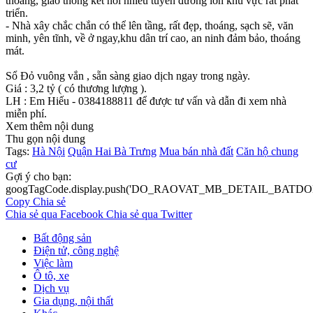
thoáng, giao thông kết nối nhiều tuyến đường lớn khu vực rất phát
triển.
- Nhà xây chắc chắn có thể lên tầng, rất đẹp, thoáng, sạch sẽ, văn
minh, yên tĩnh, về ở ngay,khu dân trí cao, an ninh đảm bảo, thoáng
mát.
Sổ Đỏ vuông vắn , sẵn sàng giao dịch ngay trong ngày.
Giá : 3,2 tỷ ( có thương lượng ).
LH : Em Hiếu - 0384188811 để được tư vấn và dẫn đi xem nhà
miễn phí.
Xem thêm nội dung
Thu gọn nội dung
Tags:
Hà Nội
Quận Hai Bà Trưng
Mua bán nhà đất
Căn hộ chung
cư
Gợi ý cho bạn:
googTagCode.display.push('DO_RAOVAT_MB_DETAIL_BATDO
Copy
Chia sẻ
Chia sẻ qua Facebook
Chia sẻ qua Twitter
Bất động sản
Điện tử, công nghệ
Việc làm
Ô tô, xe
Dịch vụ
Gia dụng, nội thất