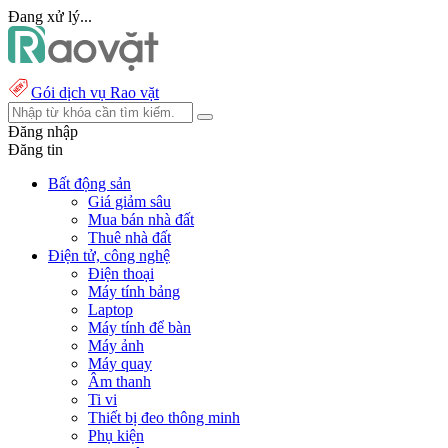
Đang xử lý...
Gói dịch vụ Rao vặt
Đăng nhập
Đăng tin
Bất động sản
Giá giảm sâu
Mua bán nhà đất
Thuê nhà đất
Điện tử, công nghệ
Điện thoại
Máy tính bảng
Laptop
Máy tính để bàn
Máy ảnh
Máy quay
Âm thanh
Ti vi
Thiết bị đeo thông minh
Phụ kiện