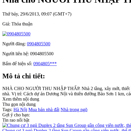
Thứ bảy, 29/6/2013, 09:07 (GMT+7)
Giá:
Thỏa thuận
Người đăng:
0904805500
Người liên hệ:
0904805500
Bấm để hiện số:
0904805***
Mô tả chi tiết:
NHÀ CHO NGƯỜI THU NHẬP THẤP. Nhà 2 tầng, xây mới, thiết kế đẹp, hi
nhà. Vị trí: Cách dự án Dương Nội và thiên đường Bảo Sơn 1 km, cách
Xem thêm nội dung
Thu gọn nội dung
Tags:
Hà Nội
Mua bán nhà đất
Nhà trong ngõ
Gợi ý cho bạn:
Tin rao nổi bật
Chung cư 3 ngủ Duplex 2 tầng Sun Group gần công viên nước, thể t