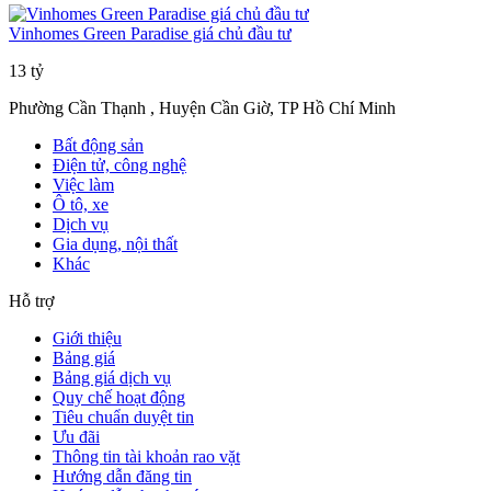
Vinhomes Green Paradise giá chủ đầu tư
13 tỷ
Phường Cần Thạnh , Huyện Cần Giờ, TP Hồ Chí Minh
Bất động sản
Điện tử, công nghệ
Việc làm
Ô tô, xe
Dịch vụ
Gia dụng, nội thất
Khác
Hỗ trợ
Giới thiệu
Bảng giá
Bảng giá dịch vụ
Quy chế hoạt động
Tiêu chuẩn duyệt tin
Ưu đãi
Thông tin tài khoản rao vặt
Hướng dẫn đăng tin