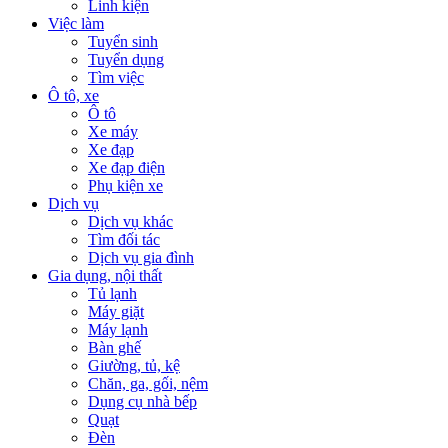
Linh kiện
Việc làm
Tuyển sinh
Tuyển dụng
Tìm việc
Ô tô, xe
Ô tô
Xe máy
Xe đạp
Xe đạp điện
Phụ kiện xe
Dịch vụ
Dịch vụ khác
Tìm đối tác
Dịch vụ gia đình
Gia dụng, nội thất
Tủ lạnh
Máy giặt
Máy lạnh
Bàn ghế
Giường, tủ, kệ
Chăn, ga, gối, nệm
Dụng cụ nhà bếp
Quạt
Đèn