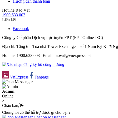
Hướng dẫn thanh toán
Hotline Rao Vặt
1900.633.003
Liên kết
Facebook
Công ty Cổ phần Dịch vụ trực tuyến FPT (FPT Online JSC)
Địa chỉ: Tầng 6 – Tòa nhà Tower Exchange – số 1 Nam Kỳ Khởi N
Hotline: 1900.633.003 | Email: raovat@vnexpress.net
VnExpress
Fanpage
Admin
Online
×
Chào bạn,👋
Chúng tôi có thể hỗ trợ được gì cho bạn?
Chat on Messenger