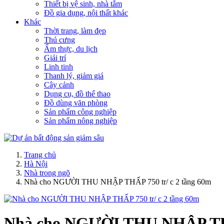
Thiết bị vệ sinh, nhà tắm
Đồ gia dụng, nội thất khác
Khác
Thời trang, làm đẹp
Thú cưng
Ẩm thực, du lịch
Giải trí
Linh tinh
Thanh lý, giảm giá
Cây cảnh
Dụng cụ, đồ thể thao
Đồ dùng văn phòng
Sản phẩm công nghiệp
Sản phẩm nông nghiệp
Trang chủ
Hà Nội
Nhà trong ngõ
Nhà cho NGƯỜI THU NHẬP THẤP 750 tr/ c 2 tầng 60m
Nhà cho NGƯỜI THU NHẬP THẤP