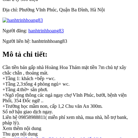
Địa chỉ:
Phường Vĩnh Phúc, Quận Ba Đình, Hà Nội
Người đăng:
hanhtrinhhoang83
Người liên hệ:
hanhtrinhhoang83
Mô tả chi tiết:
Cần tiền bán gấp nhà Hoàng Hoa Thám mặt tiền 7m chủ tự xây
chắc chắn , thoáng mát.
+Tầng 1: khách +bếp +wc.
+Tầng 2,3:tổng 4 phòng ngủ+ wc.
+Tầng 4:thờ+ sân phơi.
+Ngõ rộng thông các ngả ngay chợ Vĩnh Phúc, bưởi, bệnh viện
Phổi, 354 Đốc ngữ ..
+Trường học mầm non, cấp 1,2 Chu văn An 300m.
Sổ nở hậu giao dịch ngay.
Liên hệ 09858988811( miễn phí xem nhà, mua nhà, hỗ trợ bank,
pháp lý).
Xem thêm nội dung
Thu gọn nội dung