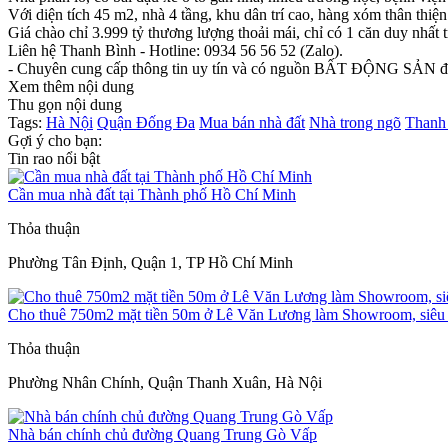
Với diện tích 45 m2, nhà 4 tầng, khu dân trí cao, hàng xóm thân thiệ
Giá chào chỉ 3.999 tỷ thương lượng thoải mái, chỉ có 1 căn duy nhất 
Liên hệ Thanh Bình - Hotline: 0934 56 56 52 (Zalo).
- Chuyên cung cấp thông tin uy tín và có nguồn BẤT ĐỘNG SẢN đẹp, 
Xem thêm nội dung
Thu gọn nội dung
Tags:
Hà Nội
Quận Đống Đa
Mua bán nhà đất
Nhà trong ngõ
Thanh 
Gợi ý cho bạn:
Tin rao nổi bật
Cần mua nhà đất tại Thành phố Hồ Chí Minh
Thỏa thuận
Phường Tân Định, Quận 1, TP Hồ Chí Minh
Cho thuê 750m2 mặt tiền 50m ở Lê Văn Lương làm Showroom, siêu t
Thỏa thuận
Phường Nhân Chính, Quận Thanh Xuân, Hà Nội
Nhà bán chính chủ đường Quang Trung Gò Vấp