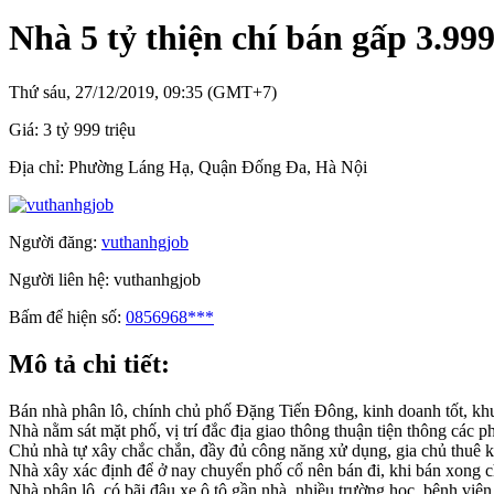
Nhà 5 tỷ thiện chí bán gấp 3.99
Thứ sáu, 27/12/2019, 09:35 (GMT+7)
Giá:
3 tỷ 999 triệu
Địa chỉ:
Phường Láng Hạ, Quận Đống Đa, Hà Nội
Người đăng:
vuthanhgjob
Người liên hệ:
vuthanhgjob
Bấm để hiện số:
0856968***
Mô tả chi tiết:
Bán nhà phân lô, chính chủ phố Đặng Tiến Đông, kinh doanh tốt, khu
Nhà nằm sát mặt phố, vị trí đắc địa giao thông thuận tiện thông các
Chủ nhà tự xây chắc chắn, đầy đủ công năng xử dụng, gia chủ thuê kiến
Nhà xây xác định để ở nay chuyển phố cổ nên bán đi, khi bán xong ch
Nhà phân lô, có bãi đậu xe ô tô gần nhà, nhiều trường học, bệnh việ