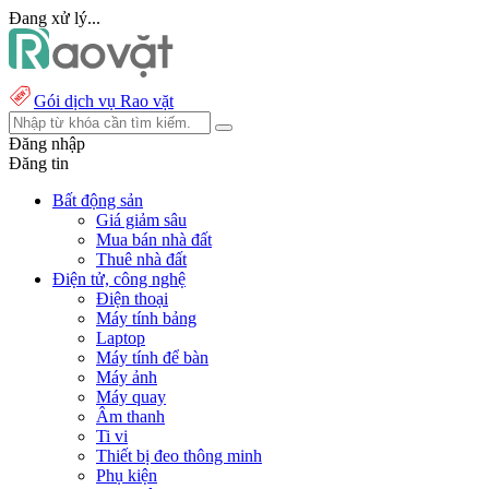
Đang xử lý...
Gói dịch vụ Rao vặt
Đăng nhập
Đăng tin
Bất động sản
Giá giảm sâu
Mua bán nhà đất
Thuê nhà đất
Điện tử, công nghệ
Điện thoại
Máy tính bảng
Laptop
Máy tính để bàn
Máy ảnh
Máy quay
Âm thanh
Ti vi
Thiết bị đeo thông minh
Phụ kiện