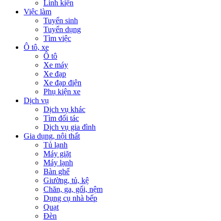
Linh kiện
Việc làm
Tuyển sinh
Tuyển dụng
Tìm việc
Ô tô, xe
Ô tô
Xe máy
Xe đạp
Xe đạp điện
Phụ kiện xe
Dịch vụ
Dịch vụ khác
Tìm đối tác
Dịch vụ gia đình
Gia dụng, nội thất
Tủ lạnh
Máy giặt
Máy lạnh
Bàn ghế
Giường, tủ, kệ
Chăn, ga, gối, nệm
Dụng cụ nhà bếp
Quạt
Đèn