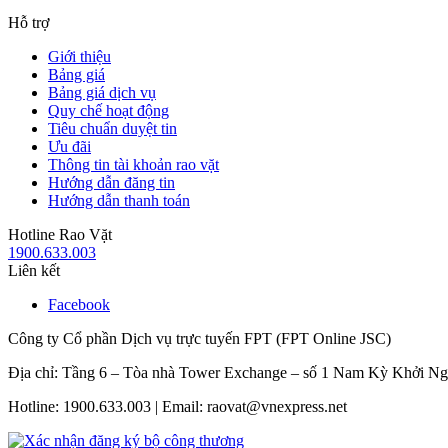
Hỗ trợ
Giới thiệu
Bảng giá
Bảng giá dịch vụ
Quy chế hoạt động
Tiêu chuẩn duyệt tin
Ưu đãi
Thông tin tài khoản rao vặt
Hướng dẫn đăng tin
Hướng dẫn thanh toán
Hotline Rao Vặt
1900.633.003
Liên kết
Facebook
Công ty Cổ phần Dịch vụ trực tuyến FPT (FPT Online JSC)
Địa chỉ: Tầng 6 – Tòa nhà Tower Exchange – số 1 Nam Kỳ Khởi N
Hotline: 1900.633.003 | Email: raovat@vnexpress.net