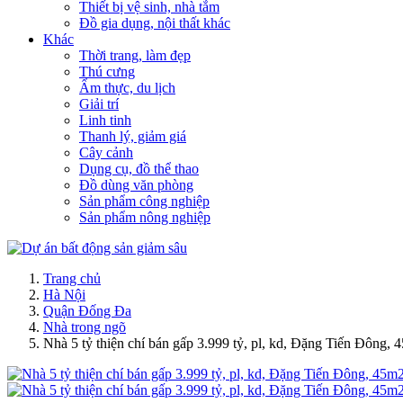
Thiết bị vệ sinh, nhà tắm
Đồ gia dụng, nội thất khác
Khác
Thời trang, làm đẹp
Thú cưng
Ẩm thực, du lịch
Giải trí
Linh tinh
Thanh lý, giảm giá
Cây cảnh
Dụng cụ, đồ thể thao
Đồ dùng văn phòng
Sản phẩm công nghiệp
Sản phẩm nông nghiệp
Trang chủ
Hà Nội
Quận Đống Đa
Nhà trong ngõ
Nhà 5 tỷ thiện chí bán gấp 3.999 tỷ, pl, kd, Đặng Tiến Đông,