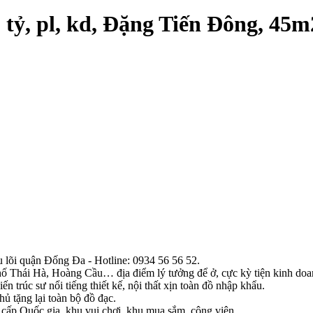
9 tỷ, pl, kd, Đặng Tiến Đông, 45m
 lõi quận Đống Đa - Hotline: 0934 56 56 52.
 phố Thái Hà, Hoàng Cầu… địa điểm lý tưởng để ở, cực kỳ tiện kinh doa
 trúc sư nổi tiếng thiết kế, nội thất xịn toàn đồ nhập khẩu.
ủ tặng lại toàn bộ đồ đạc.
n cấp Quốc gia, khu vui chơi, khu mua sắm, công viên,