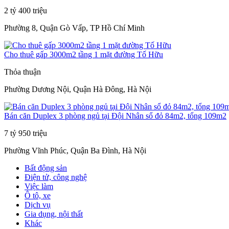
2 tỷ 400 triệu
Phường 8, Quận Gò Vấp, TP Hồ Chí Minh
Cho thuê gấp 3000m2 tầng 1 mặt đường Tố Hữu
Thỏa thuận
Phường Dương Nội, Quận Hà Đông, Hà Nội
Bán căn Duplex 3 phòng ngủ tại Đội Nhân sổ đỏ 84m2, tổng 109m2
7 tỷ 950 triệu
Phường Vĩnh Phúc, Quận Ba Đình, Hà Nội
Bất động sản
Điện tử, công nghệ
Việc làm
Ô tô, xe
Dịch vụ
Gia dụng, nội thất
Khác