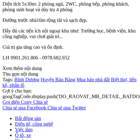
Diện tích 5x30m: 2 phòng ngủ, 2WC, phòng bếp, phòng khách,
phòng sinh hoạt và dày trọ 4 phòng
Đường trước nhà16m rộng rãi và sạch đẹp.
Đầy đủ các tiện ích nội ngoại khu như: Trường học, bệnh viện, khu
công nghiệp, vui chơi giải trí...
Giá trị gia tăng cao và ổn định.
LH 0901.261.806 - 0978.682.652
Xem thêm nội dung
Thu gọn nội dung
Tags:
Bình Dương
Huyện Bàu Bàng
Mua bán nhà đất
Biệt thự, liền
kề, phân lô
Gợi ý cho bạn:
googTagCode.display.push('DO_RAOVAT_MB_DETAIL_BATDO
Gọi điện
Copy
Chia sẻ
Chia sẻ qua Facebook
Chia sẻ qua Twitter
Bất động sản
Điện tử, công nghệ
Việc làm
Ô tô, xe