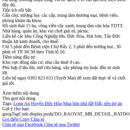
đầy đủ.
Tiện ích nổi bật:
Gần chợ, trường học các cấp, trung tâm thương mại, bệnh viện,
phòng khám đa khoa.
Hồ sinh thái 15 ha, công viên cây xanh, trung tâm văn hóa TDTT.
Nhà hàng, quán ăn, khu vui chơi giải trí, picnic.
Liền kề các khu Công Nghiệp lớn: Đức Hòa, Hải Sơn, Tân Đức
thuận lợi kinh doanh, cho thuê.
Chỉ 5 phút đến Bệnh viện Chợ Rẫy 2, 3 phút đến trường học, 30
phút về TP. HCM theo Tỉnh lộ 10.
Tiềm năng đầu tư:
Khu vực đông dân cư, nhu cầu thuê ở cao.
Phù hợp ở lâu dài, mở cửa hàng, xây phòng trọ hoặc đầu tư sinh
lời.
Liên hệ ngay 0393 823 633 (Tuyết Mai) để xem đất thực tế và chốt
giá tốt.
Xem thêm nội dung
Thu gọn nội dung
Tags:
Long An
Huyện Đức Hòa
Mua bán nhà đất
Đất, nền dự án
Gợi ý cho bạn:
googTagCode.display.push('DO_RAOVAT_MB_DETAIL_BATDO
Gọi điện
Copy
Chia sẻ
Chia sẻ qua Facebook
Chia sẻ qua Twitter