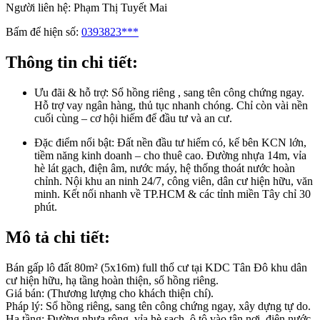
Người liên hệ:
Phạm Thị Tuyết Mai
Bấm để hiện số:
0393823***
Thông tin chi tiết:
Ưu đãi & hỗ trợ:
Sổ hồng riêng , sang tên công chứng ngay.
Hỗ trợ vay ngân hàng, thủ tục nhanh chóng. Chỉ còn vài nền
cuối cùng – cơ hội hiếm để đầu tư và an cư.
Đặc điểm nổi bật:
Đất nền đầu tư hiếm có, kế bên KCN lớn,
tiềm năng kinh doanh – cho thuê cao. Đường nhựa 14m, vỉa
hè lát gạch, điện âm, nước máy, hệ thống thoát nước hoàn
chỉnh. Nội khu an ninh 24/7, công viên, dân cư hiện hữu, văn
minh. Kết nối nhanh về TP.HCM & các tỉnh miền Tây chỉ 30
phút.
Mô tả chi tiết:
Bán gấp lô đất 80m² (5x16m) full thổ cư tại KDC Tân Đô khu dân
cư hiện hữu, hạ tầng hoàn thiện, sổ hồng riêng.
Giá bán: (Thương lượng cho khách thiện chí).
Pháp lý: Sổ hồng riêng, sang tên công chứng ngay, xây dựng tự do.
Hạ tầng: Đường nhựa rộng, vỉa hè sạch, ô tô vào tận nơi, điện nước