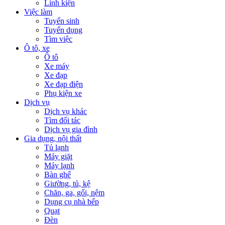
Linh kiện
Việc làm
Tuyển sinh
Tuyển dụng
Tìm việc
Ô tô, xe
Ô tô
Xe máy
Xe đạp
Xe đạp điện
Phụ kiện xe
Dịch vụ
Dịch vụ khác
Tìm đối tác
Dịch vụ gia đình
Gia dụng, nội thất
Tủ lạnh
Máy giặt
Máy lạnh
Bàn ghế
Giường, tủ, kệ
Chăn, ga, gối, nệm
Dụng cụ nhà bếp
Quạt
Đèn