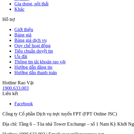
Gia dụng, nội thất
Khác
Hỗ trợ
Giới thiệu
Bảng giá
Bảng giá dịch vụ
Quy chế hoạt động
Tiêu chuẩn duyệt tin
Ưu đãi
Thông tin tài khoản rao vặt
Hướng dẫn đăng tin
Hướng dẫn thanh toán
Hotline Rao Vặt
1900.633.003
Liên kết
Facebook
Công ty Cổ phần Dịch vụ trực tuyến FPT (FPT Online JSC)
Địa chỉ: Tầng 6 – Tòa nhà Tower Exchange – số 1 Nam Kỳ Khởi N