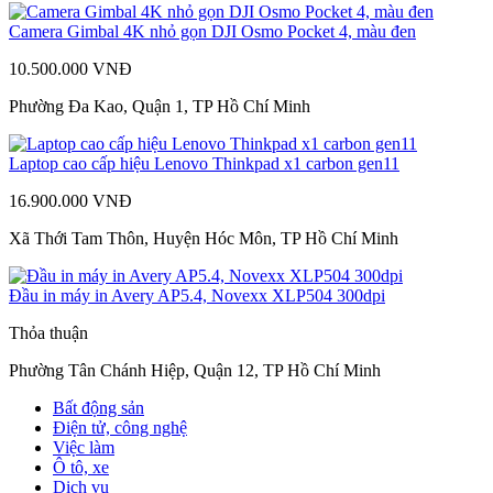
Camera Gimbal 4K nhỏ gọn DJI Osmo Pocket 4, màu đen
10.500.000 VNĐ
Phường Đa Kao, Quận 1, TP Hồ Chí Minh
Laptop cao cấp hiệu Lenovo Thinkpad x1 carbon gen11
16.900.000 VNĐ
Xã Thới Tam Thôn, Huyện Hóc Môn, TP Hồ Chí Minh
Đầu in máy in Avery AP5.4, Novexx XLP504 300dpi
Thỏa thuận
Phường Tân Chánh Hiệp, Quận 12, TP Hồ Chí Minh
Bất động sản
Điện tử, công nghệ
Việc làm
Ô tô, xe
Dịch vụ