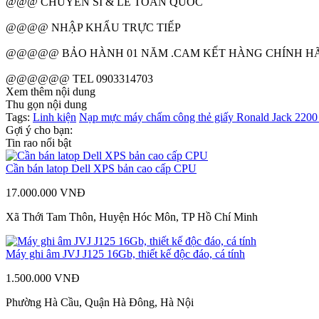
@@@ CHUYÊN SỈ & LẺ TOÀN QUỐC
@@@@ NHẬP KHẨU TRỰC TIẾP
@@@@@ BẢO HÀNH 01 NĂM .CAM KẾT HÀNG CHÍNH H
@@@@@@ TEL 0903314703
Xem thêm nội dung
Thu gọn nội dung
Tags:
Linh kiện
Nạp mực máy chấm công thẻ giấy Ronald Jack 2200
Gợi ý cho bạn:
Tin rao nổi bật
Cần bán latop Dell XPS bản cao cấp CPU
17.000.000 VNĐ
Xã Thới Tam Thôn, Huyện Hóc Môn, TP Hồ Chí Minh
Máy ghi âm JVJ J125 16Gb, thiết kế độc đáo, cá tính
1.500.000 VNĐ
Phường Hà Cầu, Quận Hà Đông, Hà Nội