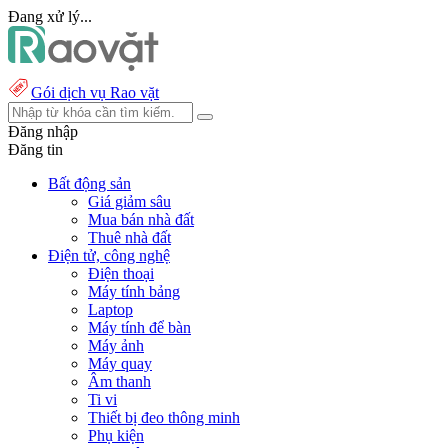
Đang xử lý...
Gói dịch vụ Rao vặt
Đăng nhập
Đăng tin
Bất động sản
Giá giảm sâu
Mua bán nhà đất
Thuê nhà đất
Điện tử, công nghệ
Điện thoại
Máy tính bảng
Laptop
Máy tính để bàn
Máy ảnh
Máy quay
Âm thanh
Ti vi
Thiết bị đeo thông minh
Phụ kiện