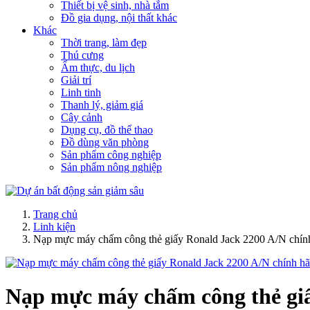
Thiết bị vệ sinh, nhà tắm
Đồ gia dụng, nội thất khác
Khác
Thời trang, làm đẹp
Thú cưng
Ẩm thực, du lịch
Giải trí
Linh tinh
Thanh lý, giảm giá
Cây cảnh
Dụng cụ, đồ thể thao
Đồ dùng văn phòng
Sản phẩm công nghiệp
Sản phẩm nông nghiệp
Trang chủ
Linh kiện
Nạp mực máy chấm công thẻ giấy Ronald Jack 2200 A/N chín
Nạp mực máy chấm công thẻ giấ