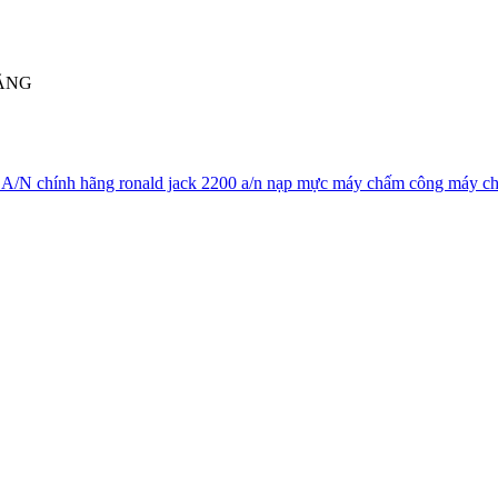
ÃNG
 A/N chính hãng
ronald jack 2200 a/n
nạp mực máy chấm công
máy ch