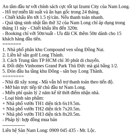
An tâm đầu tư với chính sách cực tốt tại Izumi City của Nam Long.
- Hỗ trợ miễn lãi suất và ân hạn gốc trong 24 tháng.
- Chiết khấu lên tới 1.5 tỷ/căn. Nếu thanh toán nhanh.
- Quà tặng sinh nhật lần thứ 32 của Nam Long chỉ áp dụng trong
tháng 11 này - Chiết khấu lên đến 320tr.
- Booking chỉ với 50tr/suất - Ưu đãi CK thêm 50tr dành cho 15
khách hàng đầu tiên.
=======
1. Nhà phố phân khu Compound ven sông Đồng Nai.
2. Liền kề sân golf Long Thành.
3. Cách Trung tâm TP HCM chỉ 30 phút di chuyển.
4. Đối diện Vinhomes Grand Park Thủ Đức mà giá bằng 1/2.
5. Đón đầu ha tầng khu Đông - sân bay Long Thành.
========
- Nhà đã xây xong - Mà vẫn hỗ trợ thanh toán theo tiến độ.
- Mở bán trực tiếp từ chủ đầu tư Nam Long.
- Miễn phí quản lý 2 năm kể từ thời điểm nhận nhà.
- Loại hình sản phẩm:
+ Nhà phố vườn TH1 diện tích 6x19.5m.
+ Nhà phố vườn TH2 diện tích 7x20.5m.
+ Nhà phố vườn TH3 diện tích 8x20.5m.
- Pháp lý: hợp đồng mua bán
---------------
Liên hệ Sàn Nam Long: 0909 045 435 - Mr. Lộc.