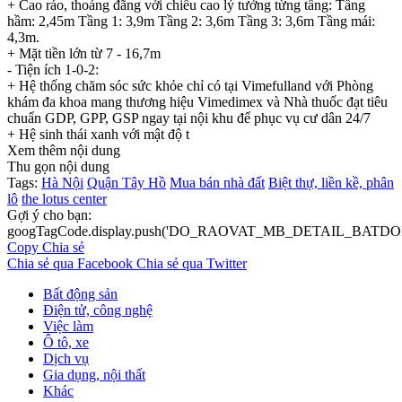
+ Cao ráo, thoáng đãng với chiều cao lý tưởng từng tầng: Tầng
hầm: 2,45m Tầng 1: 3,9m Tầng 2: 3,6m Tầng 3: 3,6m Tầng mái:
4,3m.
+ Mặt tiền lớn từ 7 - 16,7m
- Tiện ích 1-0-2:
+ Hệ thống chăm sóc sức khỏe chỉ có tại Vimefulland với Phòng
khám đa khoa mang thương hiệu Vimedimex và Nhà thuốc đạt tiêu
chuẩn GDP, GPP, GSP ngay tại nội khu để phục vụ cư dân 24/7
+ Hệ sinh thái xanh với mật độ t
Xem thêm nội dung
Thu gọn nội dung
Tags:
Hà Nội
Quận Tây Hồ
Mua bán nhà đất
Biệt thự, liền kề, phân
lô
the lotus center
Gợi ý cho bạn:
googTagCode.display.push('DO_RAOVAT_MB_DETAIL_BATDO
Copy
Chia sẻ
Chia sẻ qua Facebook
Chia sẻ qua Twitter
Bất động sản
Điện tử, công nghệ
Việc làm
Ô tô, xe
Dịch vụ
Gia dụng, nội thất
Khác