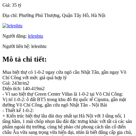
Giá:
35 tỷ
Địa chỉ:
Phường Phú Thượng, Quận Tây Hồ, Hà Nội
Người đăng:
lelenhtu
Người liên hệ:
lelenhtu
Mô tả chi tiết:
Mua biệt thự có 1-0-2 ngay cửa ngõ cầu Nhật Tân, gần ngay Võ
Chí Công với mức giá quá hợp lý
Giá: 243tr/m2
Diện tích: 140-419m2
- Vì sao biệt thự Green Center Villas là 1-0-2 tại Võ Chí Công:
Vị trí 1-0-2: ô đất BT5 trong khu đô thị quốc tế Ciputra, gần mặt
đường Võ Chí Công, gần cửa ngõ Nhật Tân - Nội Bài
- Thiết kế 1-0-2:
+ Kiến trúc biệt thự lâu đài duy nhất tại Hà Nội với 3 tầng nổi, 1
tầng hầm, 1 mái chóp nhọn lâu đài đặc trưng khác với tất cả các sản
phẩm ngoài thị trường, cùng hệ phào chỉ phong cách tân cổ điển
châu Âu vừa sang trọng vừa hiện đại, nhìn là biết đẳng cấp gia chủ,