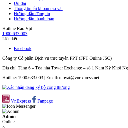
Ưu đãi
Thông tin tài khoản rao vặt
Hướng dẫn đăng tin
Hướng dẫn thanh toán
Hotline Rao Vặt
1900.633.003
Liên kết
Facebook
Công ty Cổ phần Dịch vụ trực tuyến FPT (FPT Online JSC)
Địa chỉ: Tầng 6 – Tòa nhà Tower Exchange – số 1 Nam Kỳ Khởi N
Hotline: 1900.633.003 | Email: raovat@vnexpress.net
VnExpress
Fanpage
Admin
Online
×