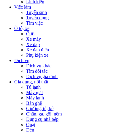
Linh kiện
Việc làm
Tuyển sinh
Tuyển dụng
Tìm việc
Ô tô, xe
Ô tô
Xe máy
Xe đạp
Xe đạp điện
Phụ kiện xe
Dịch vụ
Dịch vụ khác
Tìm đối tác
Dịch vụ gia đình
Gia dụng, nội thất
Tủ lạnh
Máy giặt
Máy lạnh
Bàn ghế
Giường, tủ, kệ
Chăn, ga, gối, nệm
Dụng cụ nhà bếp
Quạt
Đèn