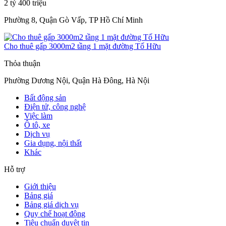
2 tỷ 400 triệu
Phường 8, Quận Gò Vấp, TP Hồ Chí Minh
Cho thuê gấp 3000m2 tầng 1 mặt đường Tố Hữu
Thỏa thuận
Phường Dương Nội, Quận Hà Đông, Hà Nội
Bất động sản
Điện tử, công nghệ
Việc làm
Ô tô, xe
Dịch vụ
Gia dụng, nội thất
Khác
Hỗ trợ
Giới thiệu
Bảng giá
Bảng giá dịch vụ
Quy chế hoạt động
Tiêu chuẩn duyệt tin