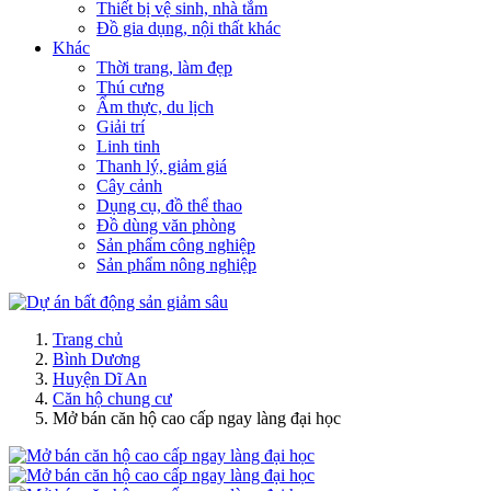
Thiết bị vệ sinh, nhà tắm
Đồ gia dụng, nội thất khác
Khác
Thời trang, làm đẹp
Thú cưng
Ẩm thực, du lịch
Giải trí
Linh tinh
Thanh lý, giảm giá
Cây cảnh
Dụng cụ, đồ thể thao
Đồ dùng văn phòng
Sản phẩm công nghiệp
Sản phẩm nông nghiệp
Trang chủ
Bình Dương
Huyện Dĩ An
Căn hộ chung cư
Mở bán căn hộ cao cấp ngay làng đại học