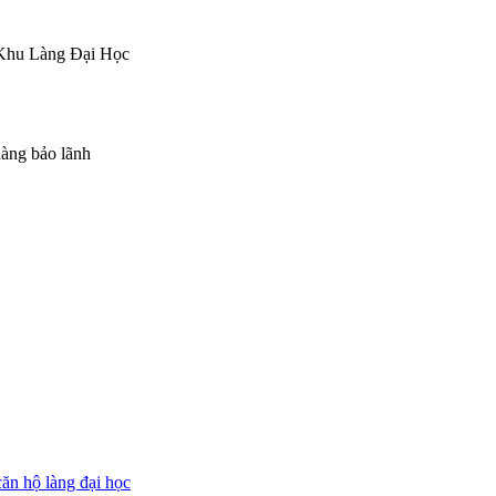
u Làng Đại Học
hàng bảo lãnh
căn hộ làng đại học