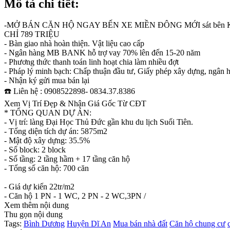
Mô tả chi tiết:
-MỞ BÁN CĂN HỘ NGAY BẾN XE MIỀN ĐÔNG MỚI sát bên Kh
CHỈ 789 TRIỆU
- Bàn giao nhà hoàn thiện. Vật liệu cao cấp
- Ngân hàng MB BANK hỗ trợ vay 70% lên đến 15-20 năm
- Phương thức thanh toán linh hoạt chia làm nhiều đợt
- Pháp lý minh bạch: Chấp thuận đầu tư, Giấy phép xây dựng, ngân 
- Nhận ký gửi mua bán lại
☎️ Liên hệ : 0908522898- 0834.37.8386
Xem Vị Trí Đẹp & Nhận Giá Gốc Từ CĐT
* TỔNG QUAN DỰ ÁN:
- Vị trí: làng Đại Học Thủ Đức gần khu du lịch Suối Tiên.
- Tổng diện tích dự án: 5875m2
- Mật độ xây dựng: 35.5%
- Số block: 2 block
- Số tầng: 2 tầng hầm + 17 tầng căn hộ
- Tổng số căn hộ: 700 căn
- Giá dự kiến 22tr/m2
- Căn hộ 1 PN - 1 WC, 2 PN - 2 WC,3PN /
Xem thêm nội dung
Thu gọn nội dung
Tags:
Bình Dương
Huyện Dĩ An
Mua bán nhà đất
Căn hộ chung cư