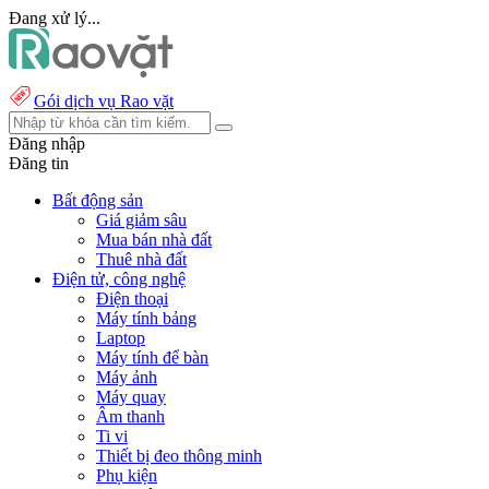
Đang xử lý...
Gói dịch vụ Rao vặt
Đăng nhập
Đăng tin
Bất động sản
Giá giảm sâu
Mua bán nhà đất
Thuê nhà đất
Điện tử, công nghệ
Điện thoại
Máy tính bảng
Laptop
Máy tính để bàn
Máy ảnh
Máy quay
Âm thanh
Ti vi
Thiết bị đeo thông minh
Phụ kiện